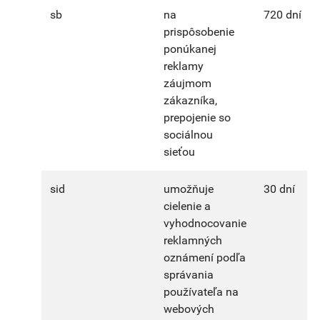
sb
na
720 dní
prispôsobenie
ponúkanej
reklamy
záujmom
zákazníka,
prepojenie so
sociálnou
sieťou
sid
umožňuje
30 dní
cielenie a
vyhodnocovanie
reklamných
oznámení podľa
správania
používateľa na
webových