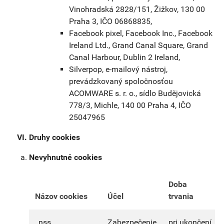
Vinohradská 2828/151, Žižkov, 130 00
Praha 3, IČO 06868835,
Facebook pixel, Facebook Inc., Facebook
Ireland Ltd., Grand Canal Square, Grand
Canal Harbour, Dublin 2 Ireland,
Silverpop, e-mailový nástroj,
prevádzkovaný spoločnosťou
ACOMWARE s. r. o., sídlo Budějovická
778/3, Michle, 140 00 Praha 4, IČO
25047965
Druhy cookies
Nevyhnutné cookies
Doba
Názov cookies
Účel
trvania
_nss
Zabezpečenie
pri ukončení