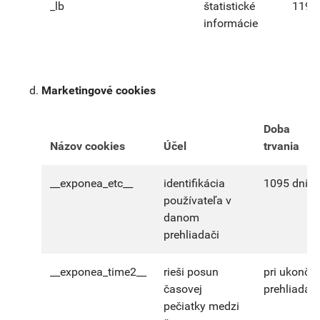
_lb
štatistické
1195 
informácie
Marketingové cookies
Doba
Názov cookies
Účel
trvania
__exponea_etc__
identifikácia
1095 dní
používateľa v
danom
prehliadači
__exponea_time2__
rieši posun
pri ukončen
časovej
prehliadan
pečiatky medzi