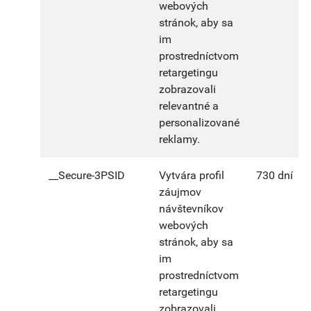
webových
stránok, aby sa
im
prostredníctvom
retargetingu
zobrazovali
relevantné a
personalizované
reklamy.
__Secure-3PSID
Vytvára profil
730 dní
záujmov
návštevníkov
webových
stránok, aby sa
im
prostredníctvom
retargetingu
zobrazovali