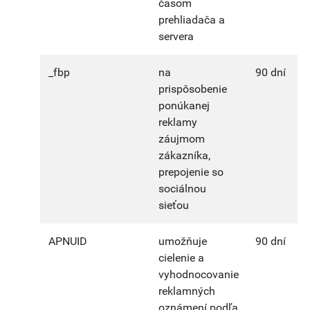
časom
prehliadača a
servera
_fbp
na
90 dní
prispôsobenie
ponúkanej
reklamy
záujmom
zákazníka,
prepojenie so
sociálnou
sieťou
APNUID
umožňuje
90 dní
cielenie a
vyhodnocovanie
reklamných
oznámení podľa