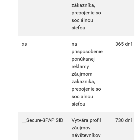
zákazníka,
prepojenie so
sociálnou
sieťou
xs
na
365 dní
prispôsobenie
ponúkanej
reklamy
záujmom
zákazníka,
prepojenie so
sociálnou
sieťou
__Secure-3PAPISID
Vytvára profil
730 dní
záujmov
návštevníkov