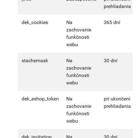
prehliadania
dek_cookies
Na
365 dní
zachovanie
funkčnosti
webu
stachemask
Na
30 dní
zachovanie
funkčnosti
webu
dek_eshop_token
Na
pri ukončení
zachovanie
prehliadania
funkčnosti
webu
dek_invitation
Na
30 dní