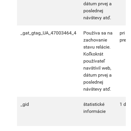
dátum prvej a
poslednej
návštevy atď.
_gat_gtag_UA_47003464_4
Používa sa na
pri u
zachovanie
prehl
stavu relácie.
Koľkokrát
používateľ
navštívil web,
dátum prvej a
poslednej
návštevy atď.
_gid
štatistické
1 deň
informácie