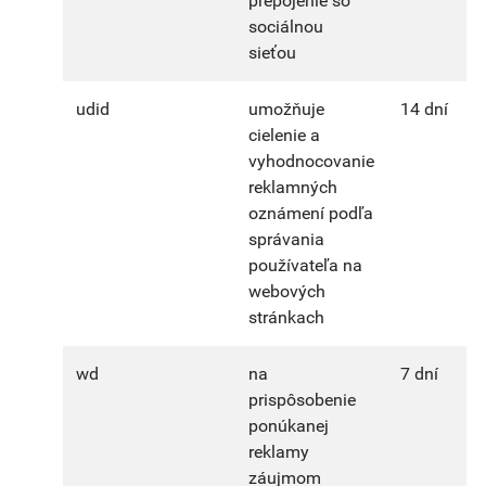
prepojenie so
sociálnou
sieťou
udid
umožňuje
14 dní
cielenie a
vyhodnocovanie
reklamných
oznámení podľa
správania
používateľa na
webových
stránkach
wd
na
7 dní
prispôsobenie
ponúkanej
reklamy
záujmom