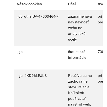
Názov cookies
Účel
trvan
_dc_gtm_UA-47003464-7
zaznamenáva
pri u
návštevnosť
prehl
webu na
analytické
účely
_ga
štatistické
730 d
informácie
_ga_4KD96LEJLS
Používa sa na
pri u
zachovanie
prehl
stavu relácie.
Koľkokrát
používateľ
navštívil web,