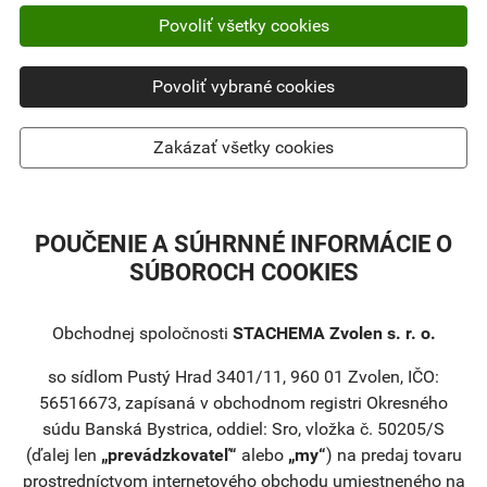
Povoliť všetky cookies
Povoliť vybrané cookies
Zakázať všetky cookies
POUČENIE A SÚHRNNÉ INFORMÁCIE O
SÚBOROCH COOKIES
Obchodnej spoločnosti
STACHEMA Zvolen s. r. o.
so sídlom Pustý Hrad 3401/11, 960 01 Zvolen, IČO:
56516673, zapísaná v obchodnom registri Okresného
súdu Banská Bystrica, oddiel: Sro, vložka č. 50205/S
(ďalej len
„prevádzkovateľ“
alebo
„my“
) na predaj tovaru
prostredníctvom internetového obchodu umiestneného na