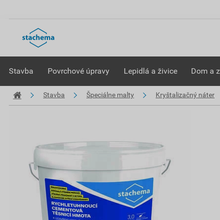
Stavba
Povrchové úpravy
Lepidlá a živice
Dom a 
Stavba
Špeciálne malty
Kryštalizačný náter