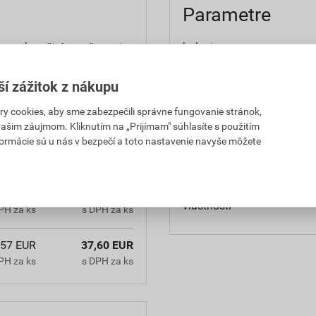
Parametre
ý na okamžité utesňovanie
balenie
ónovou konštrukciou. Je
spotreba
h zmesí a mált. Vyniká
ší zážitok z nákupu
 životnosť tesnenia.
použitie
 cookies, aby sme zabezpečili správne fungovanie stránok,
 vašim záujmom. Kliknutím na „Prijímam" súhlasíte s použitím
formácie sú u nás v bezpečí a toto nastavenie navyše môžete
aplikácia
spracovanie
,57 EUR
37,60 EUR
vlastnosti
PH za ks
s DPH za ks
,57 EUR
37,60 EUR
PH za ks
s DPH za ks