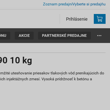
Zoznam predajní
Vyberte si predajňu
Prihlásenie
ÓNU
AKCIE
PARTNERSKÉ PREDAJNE
0 10 kg
amžité utesňovanie priesakov tlakových vôd prenikajúcich do
ich injektážnych zmesí. Vysoká prídržnosť k betónu a