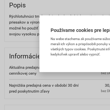
Popis
Rýchlotuhnúci tmel na báze hydraulických spojív je určen
priesakov a výronov tlakových vôd, kedy voda preniká bet
možné ho použiť aj na výrobu rýchlotuhnúcich injektážnyc
Používame cookies pre lep
svojou vysokou prídržnosťou k betónu a zaisťuje dlhodobú
Na webe stachema.sk používame súbory
merali ich výkon a prispôsobili ponuky
všetkých typov cookies. Poskytnuté in
kedykoľvek upraviť alebo vypnúť.
Informácie o cene
Aktuálna predajná cena po zľave 15% z
30
cenníkovej ceny
bez D
Najnižšia predajná cena v období 30 dní
30
pred poskytnutím zľavy
bez D