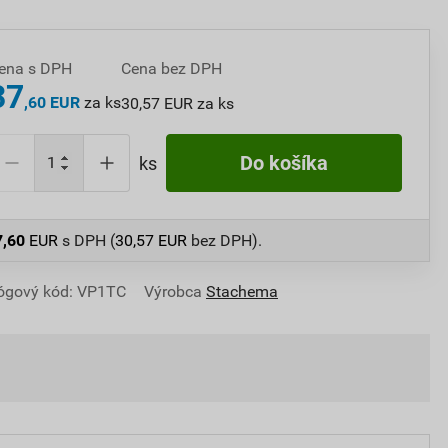
ena s DPH
Cena bez DPH
37
,60 EUR
za ks
30,57 EUR za ks
Do košíka
ks
7,60
EUR
s DPH (
30,57
EUR
bez DPH).
ógový kód: VP1TC
Výrobca
Stachema