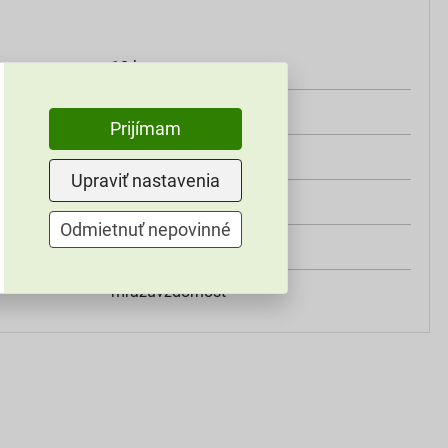
10 kg
3 kg/dm? (liter)
Prijímam
exteriér, interiér
Upraviť nastavenia
murárskou lyžicou
Odmietnuť nepovinné
ručné
mrazuvzdornosť