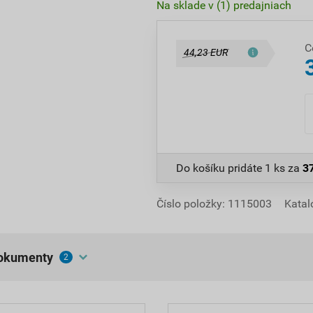
Na sklade v (1) predajniach
C
44,23 EUR
Do košíku pridáte
1 ks
za
3
Číslo položky:
1115003
Katal
dokumenty
2