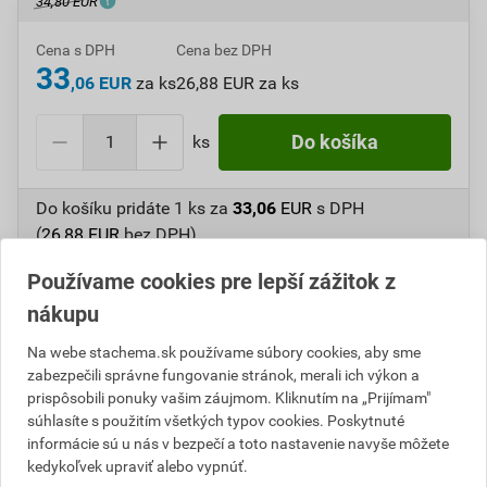
34,80 EUR
Cena s DPH
Cena bez DPH
33
,06 EUR
za ks
26,88 EUR za ks
ks
Do košíka
Do košíku pridáte
1 ks
za
33,06
EUR
s DPH
(
26,88
EUR
bez DPH).
Používame cookies pre lepší zážitok z
Číslo položky:
A110235
Katalógový kód: 3B3YF
Výrobca
Stachema
nákupu
Na webe stachema.sk používame súbory cookies, aby sme
zabezpečili správne fungovanie stránok, merali ich výkon a
prispôsobili ponuky vašim záujmom. Kliknutím na „Prijímam"
Popis
súhlasíte s použitím všetkých typov cookies. Poskytnuté
informácie sú u nás v bezpečí a toto nastavenie navyše môžete
Hodvábne matný vodou riediteľný email do interiéru a
kedykoľvek upraviť alebo vypnúť.
exteriéru na báze akrylátového spojiva. Je určený na