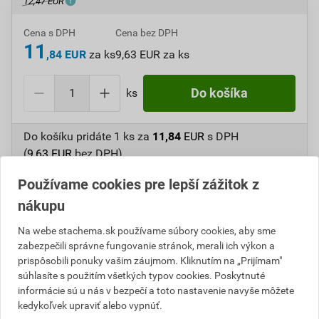
12,47 EUR
Cena s DPH
Cena bez DPH
11
,84 EUR
za ks
9,63 EUR za ks
ks
Do košíka
Do košíku pridáte
1 ks
za
11,84
EUR
s DPH
(
9,63
EUR
bez DPH).
Používame cookies pre lepší zážitok z
Číslo položky:
A110251
Katalógový kód: 3UY93
Výrobca
Stachema
nákupu
Na webe stachema.sk používame súbory cookies, aby sme
zabezpečili správne fungovanie stránok, merali ich výkon a
prispôsobili ponuky vašim záujmom. Kliknutím na „Prijímam"
Popis
súhlasíte s použitím všetkých typov cookies. Poskytnuté
informácie sú u nás v bezpečí a toto nastavenie navyše môžete
Hodvábne matný vodou riediteľný email do interiéru a
kedykoľvek upraviť alebo vypnúť.
exteriéru na báze akrylátového spojiva. Je určený na