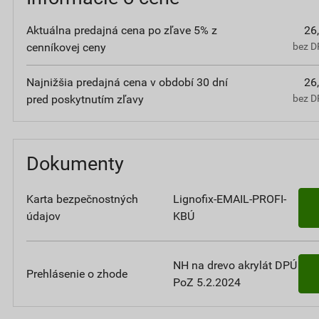
Aktuálna predajná cena po zľave 5% z
26
cenníkovej ceny
bez D
Najnižšia predajná cena v období 30 dní
26
pred poskytnutím zľavy
bez D
Dokumenty
Karta bezpečnostných
Lignofix-EMAIL-PROFI-
údajov
KBÚ
NH na drevo akrylát DPÚ
Prehlásenie o zhode
PoZ 5.2.2024