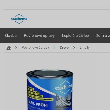
Stavba
Povrchové úpravy
Lepidlá a živice
Dom a 
Povrchové úpravy
Drevo
Emaily