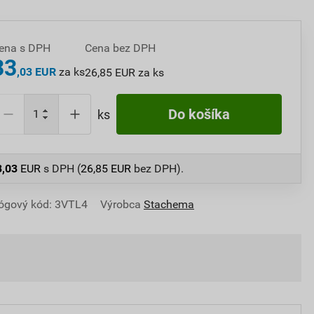
ena s DPH
Cena bez DPH
33
,03 EUR
za ks
26,85 EUR za ks
Do košíka
ks
3,03
EUR
s DPH (
26,85
EUR
bez DPH).
ógový kód: 3VTL4
Výrobca
Stachema