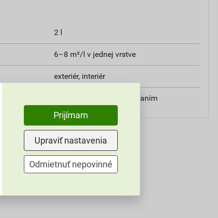
2 l
6–8 m²/l v jednej vrstve
exteriér, interiér
valčekom, štetcom, striekaním
Prijímam
Upraviť nastavenia
Odmietnuť nepovinné