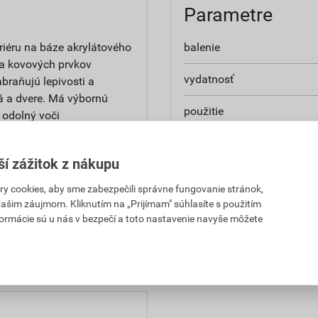
Parametre
riéru na báze akrylátového
balenie
 a kovových prvkov
vydatnosť
braňujú lepivosti a
ná a dvere. Má výbornú
použitie
 odolný voči
 miešateľné. Výrobok je
aplikácia
ší zážitok z nákupu
 cookies, aby sme zabezpečili správne fungovanie stránok,
 vašim záujmom. Kliknutím na „Prijímam" súhlasíte s použitím
formácie sú u nás v bezpečí a toto nastavenie navyše môžete
. Pred použitím si vždy