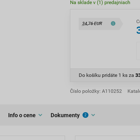
Na sklade v (1) predajniach
C
34,76 EUR
Do košíku pridáte
1 ks
za
3
Číslo položky:
A110252
Katal
Info o cene
dokumenty
2