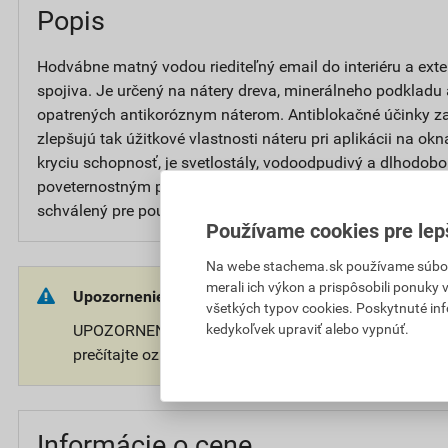
Popis
Hodvábne matný vodou riediteľný email do interiéru a exte
spojiva. Je určený na nátery dreva, minerálneho podkladu
opatrených antikoróznym náterom. Antiblokačné účinky za
zlepšujú tak úžitkové vlastnosti náteru pri aplikácii na ok
kryciu schopnosť, je svetlostály, vodoodpudivý a dlhodobo
poveternostným podmienkam. Všetky odtiene sú vzájomne
schválený pre použitie na detské hračky.
Používame cookies pre lep
Na webe stachema.sk používame súbory
merali ich výkon a prispôsobili ponuky
Upozornenie:
všetkých typov cookies. Poskytnuté in
kedykoľvek upraviť alebo vypnúť.
UPOZORNENIE: Používajte ošetrený predmet bezpečne
prečítajte označenie a informácie o prípravku.
Informácie o cene