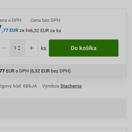
ena s DPH
Cena bez DPH
7
,77 EUR
za ks
6,32 EUR za ks
Do košíka
ks
,77
EUR
s DPH (
6,32
EUR
bez DPH).
ógový kód: 6B6JA
Výrobca
Stachema