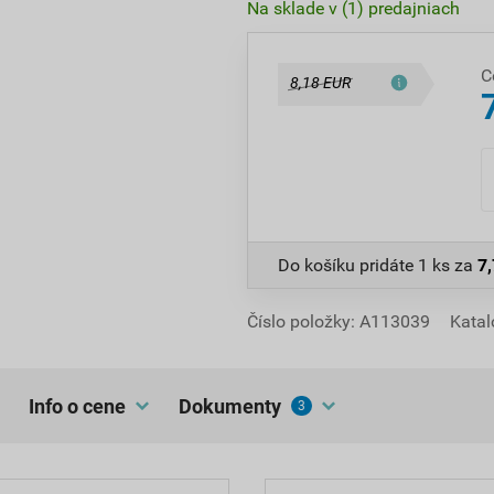
Na sklade v (1) predajniach
C
8,18 EUR
Do košíku pridáte
1 ks
za
7
Číslo položky:
A113039
Katal
Info o cene
dokumenty
3