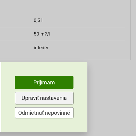
0,5 l
50 m?/l
interiér
Prijímam
Upraviť nastavenia
Odmietnuť nepovinné