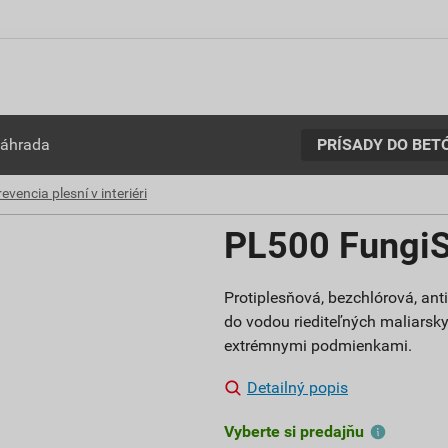
PRÍSADY DO BET
záhrada
evencia plesní v interiéri
PL500 FungiS
Protiplesňová, bezchlórová, ant
do vodou riediteľných maliarsk
extrémnymi podmienkami.
Detailný popis
Vyberte si predajňu