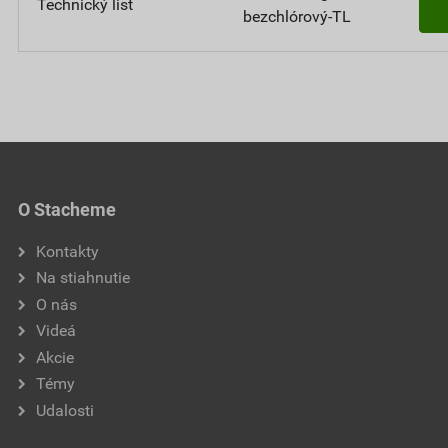
Technický list
bezchlórový-TL
O Stacheme
Kontakty
Na stiahnutie
O nás
Videá
Akcie
Témy
Udalosti