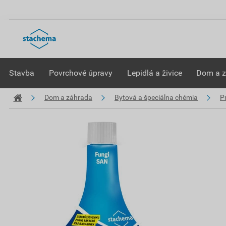
Stavba
Povrchové úpravy
Lepidlá a živice
Dom a 
Dom a záhrada
Bytová a špeciálna chémia
Pr