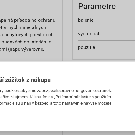
Parametre
vapalná prísada na ochranu
balenie
t a iných minerálnych
vydatnosť
a nebytových priestoroch,
 budovách do interiéru a
použitie
ami (napr. vývarovne,
ší zážitok z nákupu
 cookies, aby sme zabezpečili správne fungovanie stránok,
e. Pred použitím si vždy
 vašim záujmom. Kliknutím na „Prijímam" súhlasíte s použitím
formácie sú u nás v bezpečí a toto nastavenie navyše môžete