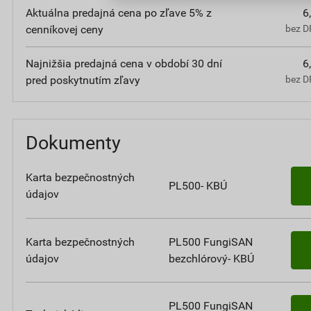
Aktuálna predajná cena po zľave 5% z
6
cenníkovej ceny
bez D
Najnižšia predajná cena v období 30 dní
6
pred poskytnutím zľavy
bez D
Dokumenty
Karta bezpečnostných
PL500- KBÚ
údajov
Karta bezpečnostných
PL500 FungiSAN
údajov
bezchlórový- KBÚ
PL500 FungiSAN