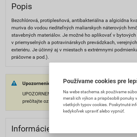
Popis
Bezchlórová, protiplesňová, antibakteriálna a algicídna k
muriva do vodou riediteľných maliarskych náterových hmô
stavebných materiálov. Je možné ho aplikovať v bytových 
v priemyselných a potravinárskych prevádzkach, verejných
exteriéru. Je účinný aj v miestach s extrémnymi podmienk
práčovne a pod.).
Používame cookies pre lep
Upozornenie:
Na webe stachema.sk používame súbory
UPOZORNENIE: Používajte biocídne prípravky bezpečn
merali ich výkon a prispôsobili ponuky
prečítajte označenie a informácie o prípravku.
všetkých typov cookies. Poskytnuté in
kedykoľvek upraviť alebo vypnúť.
Informácie o cene