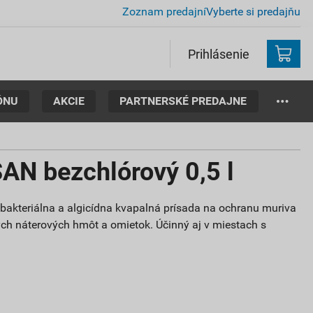
Zoznam predajní
Vyberte si predajňu
Prihlásenie
ÓNU
AKCIE
PARTNERSKÉ PREDAJNE
AN bezchlórový 0,5 l
ibakteriálna a algicídna kvapalná prísada na ochranu muriva
ych náterových hmôt a omietok. Účinný aj v miestach s