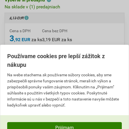
Na sklade v (1) predajniach
4,13 EUR
Cena s DPH
Cena bez DPH
3
,92 EUR
za ks
3,19 EUR za ks
ks
Do košíka
Používame cookies pre lepší zážitok z
nákupu
Do košíku pridáte
1 ks
za
3,92
EUR
s DPH
Na webe stachema.sk používame súbory cookies, aby sme
(
3,19
EUR
bez DPH).
zabezpečili správne fungovanie stránok, merali ich výkon a
prispôsobili ponuky vašim záujmom. Kliknutím na „Prijímam"
Číslo položky:
A113075
Katalógový kód: 6TR59
súhlasíte s použitím všetkých typov cookies. Poskytnuté
Výrobca
Stachema
informácie sú u nás v bezpečí a toto nastavenie navyše môžete
kedykoľvek upraviť alebo vypnúť.
Popis
Prijímam