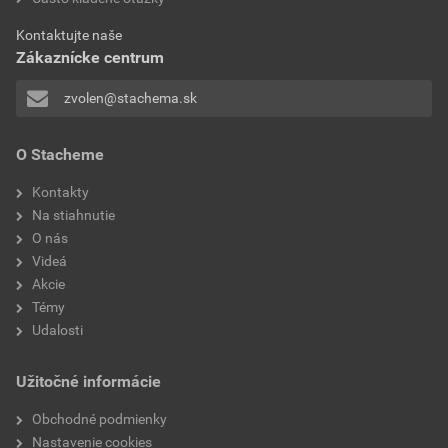
aplikácia
striekaním
bez DPH za ks
s DPH za ks
Kontaktujte naše
Zákaznícke centrum
zvolen@stachema.sk
O Stacheme
Kontakty
Na stiahnutie
O nás
Videá
Akcie
Témy
Udalosti
Užitočné informácie
Obchodné podmienky
Nastavenie cookies