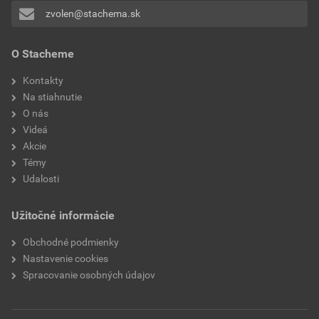
Veľkosť
12,74 MB
zvolen@stachema.sk
spracovanie
ručným miešadlom
Prehlásenie o zhode
O Stacheme
vlastnosti
protišmykovosť
LX200- PoZ- drevo
Kontakty
Na stiahnutie
Stiahnuť
PDF
O nás
Veľkosť
0,27 MB
Videá
Akcie
Témy
Technický list
Udalosti
LX200 Epoxidový lak na drevené povrchy matný- TL
Stiahnuť
PDF
Užitočné informácie
Veľkosť
0,38 MB
Obchodné podmienky
Nastavenie cookies
Spracovanie osobných údajov