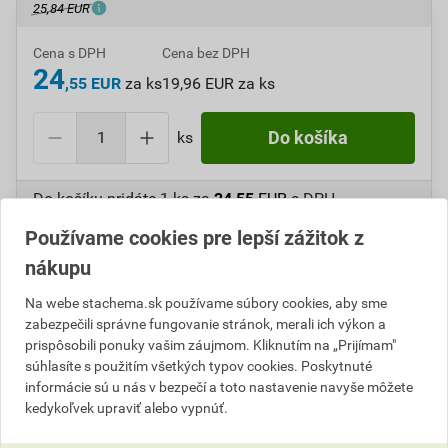
25,84 EUR
Cena s DPH
Cena bez DPH
24
,55 EUR
za ks
19,96 EUR za ks
ks
Do košíka
Do košíku pridáte
1 ks
za
24,55
EUR
s DPH
(
19,96
EUR
bez DPH).
Používame cookies pre lepší zážitok z
nákupu
Číslo položky:
A411044
Katalógový kód: AGY75
Výrobca
Stachema
Na webe stachema.sk používame súbory cookies, aby sme
zabezpečili správne fungovanie stránok, merali ich výkon a
prispôsobili ponuky vašim záujmom. Kliknutím na „Prijímam"
súhlasíte s použitím všetkých typov cookies. Poskytnuté
Popis
informácie sú u nás v bezpečí a toto nastavenie navyše môžete
kedykoľvek upraviť alebo vypnúť.
Vodou riediteľná oteruodolná farba so zvýšenou