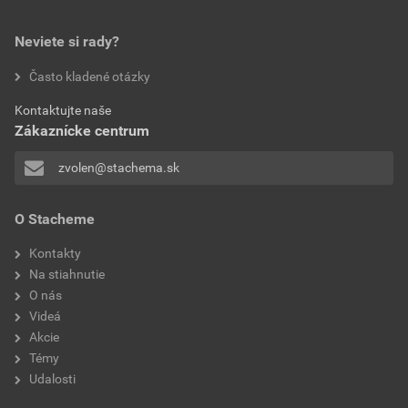
Veľkosť
0,83 MB
19,96 EUR
24,55 EUR
použitie
interiér
Neviete si rady?
bez DPH za ks
s DPH za ks
Prehlásenie o zhode
Často kladené otázky
aplikácia
valčekom, štetcom,
NH na mineral_akrylát_interiér_DPU- PoZ-6.2.2025
striekaním
Kontaktujte naše
Zákaznícke centrum
Stiahnuť
PDF
Veľkosť
0,24 MB
zvolen@stachema.sk
Technický list
O Stacheme
EXIN EKO- TL
Kontakty
Stiahnuť
PDF
Na stiahnutie
Veľkosť
0,27 MB
O nás
Videá
Akcie
Témy
Udalosti