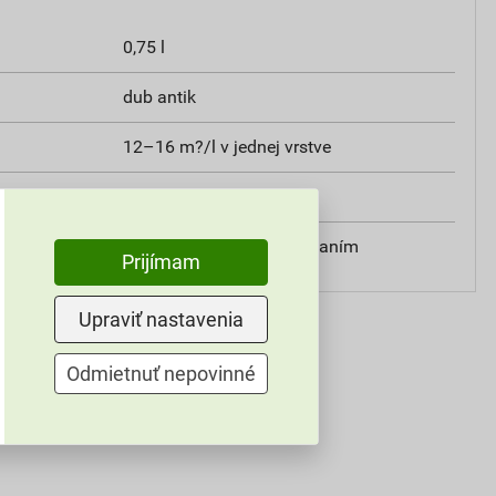
0,75 l
dub antik
12–16 m?/l v jednej vrstve
exteriér, interiér
valčekom, štetcom, striekaním
Prijímam
Upraviť nastavenia
Odmietnuť nepovinné