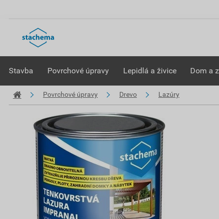
Stavba
Povrchové úpravy
Lepidlá a živice
Dom a 
Povrchové úpravy
Drevo
Lazúry