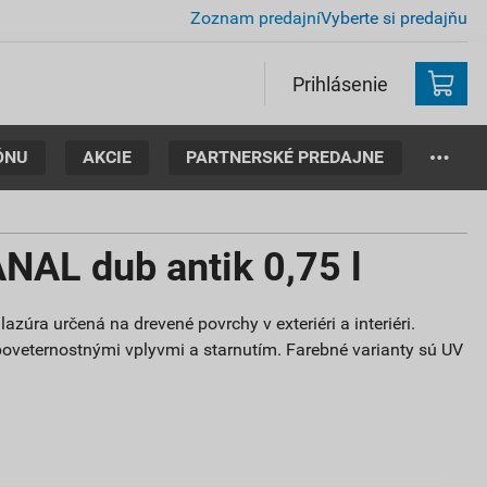
Zoznam predajní
Vyberte si predajňu
Prihlásenie
ÓNU
AKCIE
PARTNERSKÉ PREDAJNE
AL dub antik 0,75 l
azúra určená na drevené povrchy v exteriéri a interiéri.
poveternostnými vplyvmi a starnutím. Farebné varianty sú UV