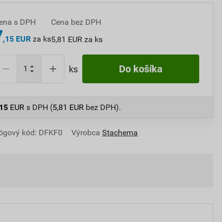
ena s DPH
Cena bez DPH
7
,15 EUR
za ks
5,81 EUR za ks
Do košíka
ks
,15
EUR
s DPH (
5,81
EUR
bez DPH).
ógový kód: DFKF0
Výrobca
Stachema