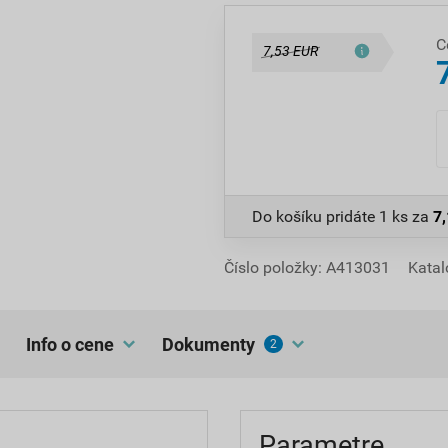
C
7,53 EUR
Do košíku pridáte
1 ks
za
7
Číslo položky:
A413031
Katal
Info o cene
dokumenty
2
Parametre