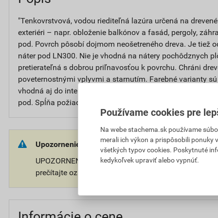
"Tenkovrstvová, vodou riediteľná lazúra určená na drevené 
exteriéri – napr. obloženie balkónov a fasád, pergoly, záhr
pod. Povrch pôsobí dojmom neošetreného dreva. Je tiež 
náter pod LN300. Nie je vhodná na nátery pochôdznych pl
pretierateľná s dobrou priľnavosťou k povrchu. Chráni dre
poveternostnými vplyvmi a starnutím. Farebné varianty sú 
vhodná aj do interiérov s vysokými nárokmi na hygienu – j
pod. Spĺňa požiadavky pre použitie na detské hračky."
Používame cookies pre lep
Na webe stachema.sk používame súbory
merali ich výkon a prispôsobili ponuky
Upozornenie:
všetkých typov cookies. Poskytnuté in
kedykoľvek upraviť alebo vypnúť.
UPOZORNENIE: Používajte ošetrený predmet bezpečne
prečítajte označenie a informácie o prípravku.
Informácie o cene