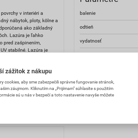
povrchy v interiéri a
balenie
adný nábytok, ploty, kôlne a
odtieň
odporúčaná ako základný
ôch. Lazúra je ľahko
vydatnosť
vo pred zašpinením,
UV stabilné. Lazúra je
použitie
edálne, školy, nemocnice a
aplikácia
ší zážitok z nákupu
 cookies, aby sme zabezpečili správne fungovanie stránok,
 vašim záujmom. Kliknutím na „Prijímam" súhlasíte s použitím
formácie sú u nás v bezpečí a toto nastavenie navyše môžete
. Pred použitím si vždy