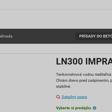
PRÍSADY DO BET
záhrada
LN300 IMPRAN
Tenkovrstvová vodou riediteľná l
Chráni drevo pred zašpinením, 
stabilné.
Detailný popis
Vyberte si predajňu