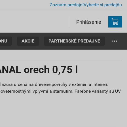
Zoznam predajní
Vyberte si predajňu
Prihlásenie
ÓNU
AKCIE
PARTNERSKÉ PREDAJNE
AL orech 0,75 l
azúra určená na drevené povrchy v exteriéri a interiéri.
poveternostnými vplyvmi a starnutím. Farebné varianty sú UV