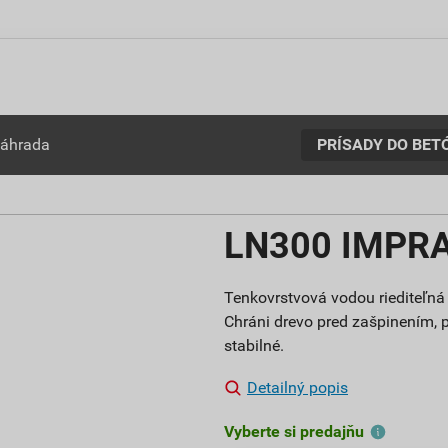
PRÍSADY DO BET
záhrada
LN300 IMPRAN
Tenkovrstvová vodou riediteľná l
Chráni drevo pred zašpinením, 
stabilné.
Detailný popis
Vyberte si predajňu