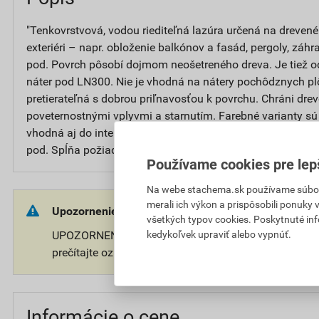
"Tenkovrstvová, vodou riediteľná lazúra určená na drevené 
exteriéri – napr. obloženie balkónov a fasád, pergoly, záhr
pod. Povrch pôsobí dojmom neošetreného dreva. Je tiež 
náter pod LN300. Nie je vhodná na nátery pochôdznych pl
pretierateľná s dobrou priľnavosťou k povrchu. Chráni dre
poveternostnými vplyvmi a starnutím. Farebné varianty sú 
vhodná aj do interiérov s vysokými nárokmi na hygienu – j
pod. Spĺňa požiadavky pre použitie na detské hračky."
Používame cookies pre lep
Na webe stachema.sk používame súbory
merali ich výkon a prispôsobili ponuky
Upozornenie:
všetkých typov cookies. Poskytnuté in
kedykoľvek upraviť alebo vypnúť.
UPOZORNENIE: Používajte ošetrený predmet bezpečne
prečítajte označenie a informácie o prípravku.
Informácie o cene