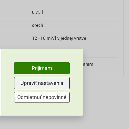
0,75 l
orech
12–16 m?/l v jednej vrstve
exteriér, interiér
valčekom, štetcom, striekaním
Prijímam
Upraviť nastavenia
Odmietnuť nepovinné