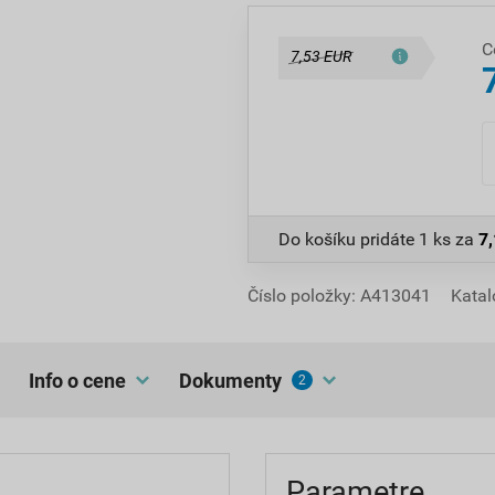
C
7,53 EUR
Do košíku pridáte
1 ks
za
7
Číslo položky:
A413041
Kata
Info o cene
dokumenty
2
Parametre