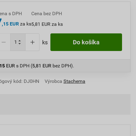
ena s DPH
Cena bez DPH
7
,15 EUR
za ks
5,81 EUR za ks
Do košíka
ks
,15
EUR
s DPH (
5,81
EUR
bez DPH).
lógový kód: DJ0HN
Výrobca
Stachema