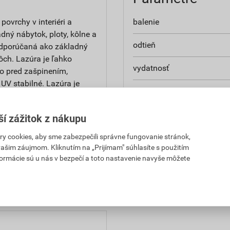
povrchy v interiéri a
balenie
adný nábytok, ploty, kôlne a
odtieň
odporúčaná ako základný
ôch. Lazúra je ľahko
vydatnosť
vo pred zašpinením,
UV stabilné. Lazúra je
použitie
edálne, školy, nemocnice a
aplikácia
ší zážitok z nákupu
 cookies, aby sme zabezpečili správne fungovanie stránok,
 vašim záujmom. Kliknutím na „Prijímam" súhlasíte s použitím
formácie sú u nás v bezpečí a toto nastavenie navyše môžete
. Pred použitím si vždy