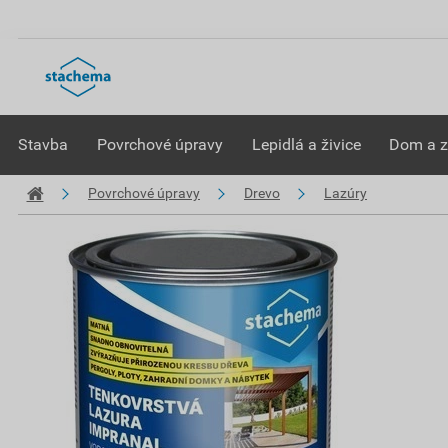
Stavba
Povrchové úpravy
Lepidlá a živice
Dom a 
Povrchové úpravy
Drevo
Lazúry