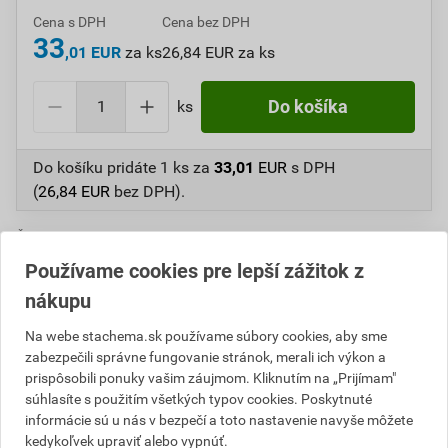
Cena s DPH
Cena bez DPH
33
,01 EUR
za ks
26,84 EUR za ks
ks
Do košíka
Do košíku pridáte
1 ks
za
33,01
EUR
s DPH
(
26,84
EUR
bez DPH).
Číslo položky:
A413048
Katalógový kód: F1028
Výrobca
Stachema
Používame cookies pre lepší zážitok z
nákupu
Na webe stachema.sk používame súbory cookies, aby sme
Popis
zabezpečili správne fungovanie stránok, merali ich výkon a
prispôsobili ponuky vašim záujmom. Kliknutím na „Prijímam"
"Tenkovrstvová, vodou riediteľná lazúra určená na
súhlasíte s použitím všetkých typov cookies. Poskytnuté
drevené povrchy v interiéri a exteriéri – napr. obloženie
informácie sú u nás v bezpečí a toto nastavenie navyše môžete
kedykoľvek upraviť alebo vypnúť.
balkónov a fasád, pergoly, záhradný nábytok, ploty,