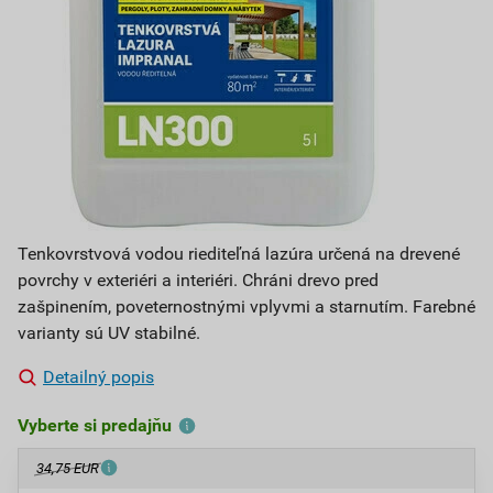
Tenkovrstvová vodou riediteľná lazúra určená na drevené
povrchy v exteriéri a interiéri. Chráni drevo pred
zašpinením, poveternostnými vplyvmi a starnutím. Farebné
varianty sú UV stabilné.
Detailný popis
Vyberte si predajňu
34,75 EUR