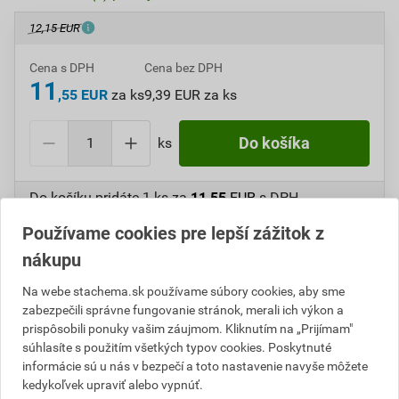
12,15 EUR
Cena s DPH
Cena bez DPH
11
,55 EUR
za ks
9,39 EUR za ks
ks
Do košíka
Do košíku pridáte
1 ks
za
11,55
EUR
s DPH
(
9,39
EUR
bez DPH).
Používame cookies pre lepší zážitok z
nákupu
Číslo položky:
A413088
Katalógový kód: FSW9G
Výrobca
Stachema
Na webe stachema.sk používame súbory cookies, aby sme
zabezpečili správne fungovanie stránok, merali ich výkon a
prispôsobili ponuky vašim záujmom. Kliknutím na „Prijímam"
súhlasíte s použitím všetkých typov cookies. Poskytnuté
Popis
informácie sú u nás v bezpečí a toto nastavenie navyše môžete
kedykoľvek upraviť alebo vypnúť.