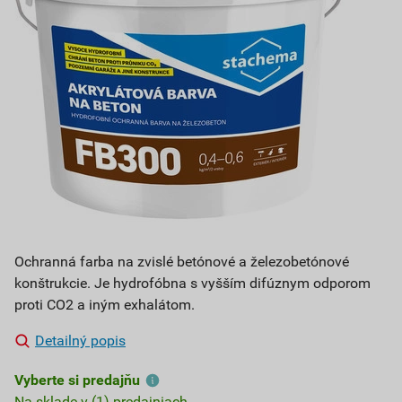
Ochranná farba na zvislé betónové a železobetónové
konštrukcie. Je hydrofóbna s vyšším difúznym odporom
proti CO2 a iným exhalátom.
Detailný popis
Vyberte si predajňu
Na sklade v (1) predajniach