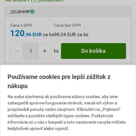
127,33 EUR
Cena s DPH
Cena bez DPH
120
,96 EUR
za ks
98,34 EUR za ks
ks
Do košíka
Do košíku pridáte
1 ks
za
120,96
EUR
s DPH
Používame cookies pre lepší zážitok z
(
98,34
EUR
bez DPH).
nákupu
Číslo položky:
A415017
Katalógový kód: HC904
Na webe stachema.sk používame súbory cookies, aby sme
Výrobca
Stachema
zabezpečili správne fungovanie stránok, merali ich výkon a
prispôsobili ponuky vašim záujmom. Kliknutím na „Prijímam"
súhlasíte s použitím všetkých typov cookies. Poskytnuté
informácie sú u nás v bezpečí a toto nastavenie navyše môžete
Popis
kedykoľvek upraviť alebo vypnúť.