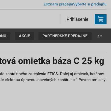
Zoznam predajní
Vyberte si predajňu
Prihlásenie
ÓNU
AKCIE
PARTNERSKÉ PREDAJNE
tová omietka báza C 25 kg
sád kontaktného zateplenia ETICS. Ďalej aj omietok, betónov
 Je efektnou úpravou stavebných konštrukcií. Povrch omietky