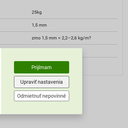
25kg
1,5 mm
zrno 1,5 mm = 2,2–2,6 kg/m?
exteriér
murárskym hladidlom
Prijímam
Upraviť nastavenia
Odmietnuť nepovinné