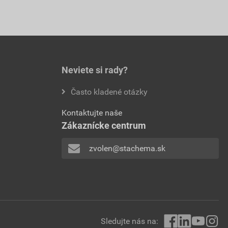
Neviete si rady?
Často kladené otázky
Kontaktujte naše
Zákaznícke centrum
zvolen@stachema.sk
Sledujte nás na: