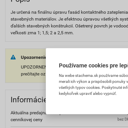
Je určená na finálnu úpravu fasád kontaktného zateplenia
stavebných materiálov. Je efektnou úpravou všetkých s
ďalších stavebných konštrukcií. Ošetrený povrch je vodoo
veľkosti zrna 1; 1,5; 2 a 2,5 mm.
Upozornenie:
Používame cookies pre lep
UPOZORNENIE: Používajte ošetrený predmet bezpečne
prečítajte označenie a informácie o prípravku.
Na webe stachema.sk používame súbory
merali ich výkon a prispôsobili ponuky
všetkých typov cookies. Poskytnuté in
kedykoľvek upraviť alebo vypnúť.
Informácie o cene
Aktuálna predajná cena po zľave 30% z
44
cenníkovej ceny
bez D