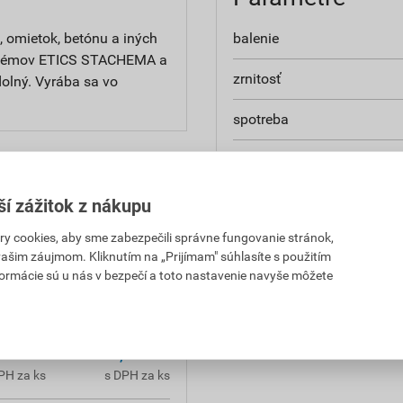
, omietok, betónu a iných
balenie
ystémov ETICS STACHEMA a
zrnitosť
dolný. Vyrába sa vo
spotreba
použitie
aplikácia
ší zážitok z nákupu
. Pred použitím si vždy
 cookies, aby sme zabezpečili správne fungovanie stránok,
 vašim záujmom. Kliknutím na „Prijímam" súhlasíte s použitím
formácie sú u nás v bezpečí a toto nastavenie navyše môžete
,86 EUR
55,18 EUR
PH za ks
s DPH za ks