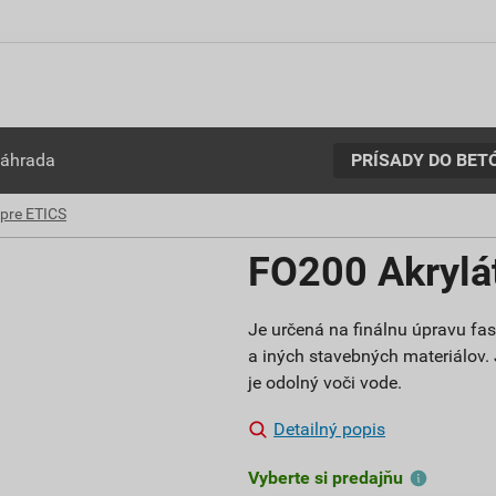
PRÍSADY DO BET
záhrada
 pre ETICS
FO200 Akrylá
Je určená na finálnu úpravu fa
a iných stavebných materiálov.
je odolný voči vode.
Detailný popis
Vyberte si predajňu