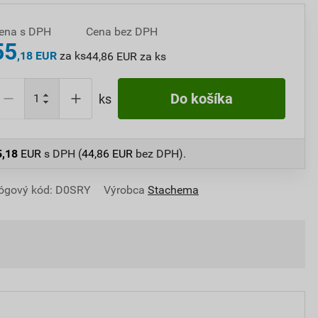
ena s DPH
Cena bez DPH
55
,18 EUR
za ks
44,86 EUR za ks
Do košíka
ks
5,18
EUR
s DPH (
44,86
EUR
bez DPH).
ógový kód: D0SRY
Výrobca
Stachema