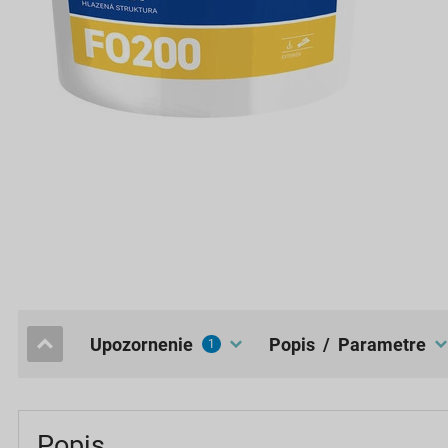
upozornenie
popis / Parametre
1
Popis