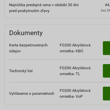
Najnižšia predajná cena v období 30 dní
44
pred poskytnutím zľavy
bez D
Dokumenty
Karta bezpečnostných
FO200 Akrylátová
údajov
omietka- KBÚ
FO200 Akrylátová
Technický list
omietka- TL
FO200 Akrylátová
Vyhlásenie o parametroch
omietka- VoP