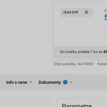
C
78,83 EUR
Do košíku pridáte
1 ks
za
5
Číslo položky:
A419053
Katal
Info o cene
dokumenty
3
Parametre