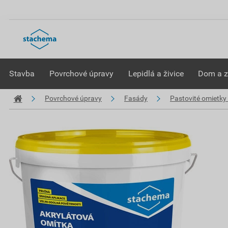
Stavba
Povrchové úpravy
Lepidlá a živice
Dom a 
Povrchové úpravy
Fasády
Pastovité omietky