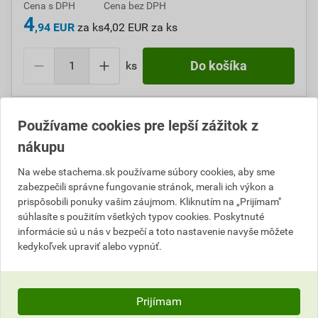
Cena s DPH
Cena bez DPH
4
,94 EUR
za ks
4,02 EUR za ks
ks
Do košíka
Do košíku pridáte
1 ks
za
4,94
EUR
s DPH
Používame cookies pre lepší zážitok z
(
4,02
EUR
bez DPH).
nákupu
Číslo položky:
A620017
Katalógový kód: 92DTV
Na webe stachema.sk používame súbory cookies, aby sme
Výrobca
Stachema
zabezpečili správne fungovanie stránok, merali ich výkon a
prispôsobili ponuky vašim záujmom. Kliknutím na „Prijímam"
súhlasíte s použitím všetkých typov cookies. Poskytnuté
informácie sú u nás v bezpečí a toto nastavenie navyše môžete
Informácie o cene
kedykoľvek upraviť alebo vypnúť.
Aktuálna predajná cena po zľave 15% z cenníkovej
ceny
Prijímam
4,02 EUR
4,94 EUR