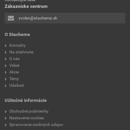
spracovanie
ručné, v miešačke
Zákaznícke centrum
Stiahnuť
PDF
Veľkosť
0,39 MB
vlastnosti
mrazuvzdornosť
zvolen@stachema.sk
Vyhlásenie o parametroch
O Stacheme
BE200 / CHEMA bet. poter 04 25kg
Kontakty
Stiahnuť
PDF
Na stiahnutie
Veľkosť
0,60 MB
O nás
Videá
Akcie
Témy
Udalosti
Užitočné informácie
Obchodné podmienky
Nastavenie cookies
Spracovanie osobných údajov