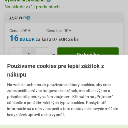
Na sklade v (1) predajniach
16,92 EUR
Cena s DPH
Cena bez DPH
16
,08 EUR
za ks
13,07 EUR za ks
ks
Do košíka
Používame cookies pre lepší zážitok z
Do košíku pridáte
1 ks
za
16,08
EUR
s DPH
nákupu
(
13,07
EUR
bez DPH).
Na webe stachema.sk používame súbory cookies, aby sme
zabezpečili správne fungovanie stránok, merali ich výkon a
Číslo položky:
A917007
Katalógový kód: SBT8V
prispôsobili ponuky vašim záujmom. Kliknutím na „Prijímam"
Výrobca
Stachema
súhlasíte s použitím všetkých typov cookies. Poskytnuté
informácie sú u nás v bezpečí a toto nastavenie navyše môžete
kedykoľvek upraviť alebo vypnúť.
Popis