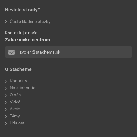
13,07 EUR
16,08 EUR
použitie
exteriér, interiér
Neviete si rady?
bez DPH za ks
s DPH za ks
Technický list
Často kladené otázky
aplikácia
valčekom, štetcom, priamo
GC420 PUR lepidlo na drevo D4- TL
z kartuše
Kontaktujte naše
Stiahnuť
PDF
Zákaznícke centrum
Veľkosť
0,27 MB
zvolen@stachema.sk
O Stacheme
Kontakty
Na stiahnutie
O nás
Videá
Akcie
Témy
Udalosti