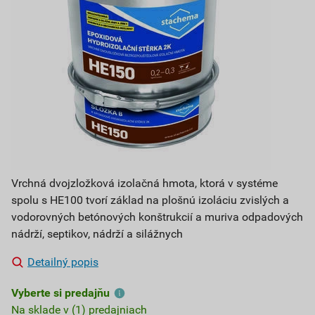
Vrchná dvojzložková izolačná hmota, ktorá v systéme
spolu s HE100 tvorí základ na plošnú izoláciu zvislých a
vodorovných betónových konštrukcií a muriva odpadových
nádrží, septikov, nádrží a silážnych
Detailný popis
Vyberte si predajňu
Na sklade v (1) predajniach