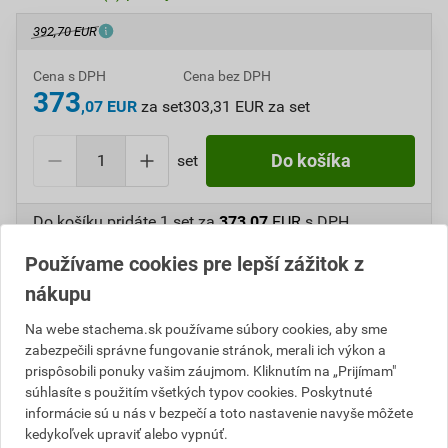
392,70 EUR
Cena s DPH
Cena bez DPH
373
,07 EUR
za set
303,31 EUR za set
set
Do košíka
Do košíku pridáte
1 set
za
373,07
EUR
s DPH
(
303,31
EUR
bez DPH).
Používame cookies pre lepší zážitok z
nákupu
Číslo položky:
C101012
Katalógový kód: T73SX
Výrobca
Stachema
Na webe stachema.sk používame súbory cookies, aby sme
zabezpečili správne fungovanie stránok, merali ich výkon a
prispôsobili ponuky vašim záujmom. Kliknutím na „Prijímam"
súhlasíte s použitím všetkých typov cookies. Poskytnuté
Popis
informácie sú u nás v bezpečí a toto nastavenie navyše môžete
kedykoľvek upraviť alebo vypnúť.