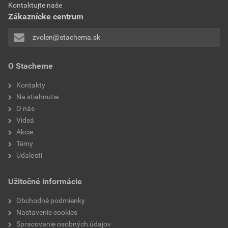
AN100 Samozákladujúci antikorózny náter 3v1- PoZ
vydatnosť
až 9 m²/l v jednej vrstve
Kontaktujte naše
Zákaznícke centrum
Stiahnuť
PDF
Veľkosť
0,20 MB
zvolen@stachema.sk
Technický list
O Stacheme
AN100 Samozákladujúci antikorózny náter 3v1- TL
Kontakty
Stiahnuť
PDF
Na stiahnutie
Veľkosť
0,35 MB
O nás
Videá
Akcie
Témy
Udalosti
Užitočné informácie
Obchodné podmienky
Nastavenie cookies
Spracovanie osobných údajov