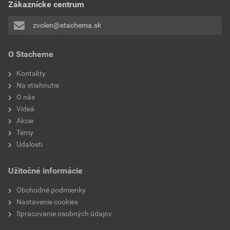
Zákaznícke centrum
Stiahnuť
PDF
Veľkosť
0,20 MB
zvolen@stachema.sk
Technický list
O Stacheme
AN100 Samozákladujúci antikorózny náter 3v1- TL
Kontakty
Stiahnuť
PDF
Na stiahnutie
Veľkosť
0,35 MB
O nás
Videá
Akcie
Témy
Udalosti
Užitočné informácie
Obchodné podmienky
Nastavenie cookies
Spracovanie osobných údajov