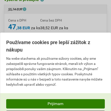
55,74 EUR
Cena s DPH
Cena bez DPH
47
,38 EUR
za ks
38,52 EUR za ks
ks
Do košíka
Používame cookies pre lepší zážitok z
nákupu
Do košíku pridáte
1 ks
za
47,38
EUR
s DPH
Na webe stachema.sk používame súbory cookies, aby sme
(
38,52
EUR
bez DPH).
zabezpečili správne fungovanie stránok, merali ich výkon a
prispôsobili ponuky vašim záujmom. Kliknutím na „Prijímam"
Číslo položky:
C102040
Katalógový kód: G0P2Y
súhlasíte s použitím všetkých typov cookies. Poskytnuté
Výrobca
Stachema
informácie sú u nás v bezpečí a toto nastavenie navyše môžete
kedykoľvek upraviť alebo vypnúť.
Popis
Prijímam