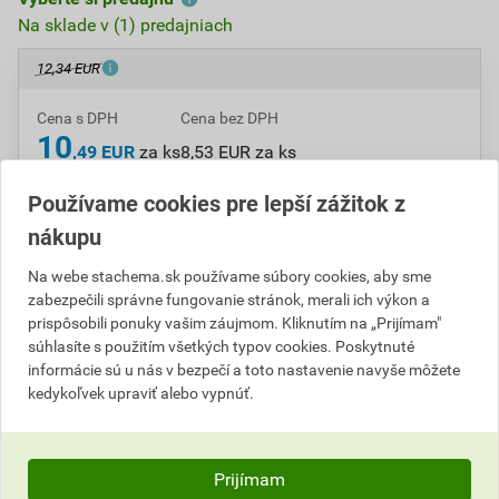
Na sklade v (1) predajniach
12,34 EUR
Cena s DPH
Cena bez DPH
10
,49 EUR
za ks
8,53 EUR za ks
Používame cookies pre lepší zážitok z
ks
Do košíka
nákupu
Na webe stachema.sk používame súbory cookies, aby sme
Do košíku pridáte
1 ks
za
10,49
EUR
s DPH
zabezpečili správne fungovanie stránok, merali ich výkon a
(
8,53
EUR
bez DPH).
prispôsobili ponuky vašim záujmom. Kliknutím na „Prijímam"
súhlasíte s použitím všetkých typov cookies. Poskytnuté
Číslo položky:
C102047
Katalógový kód: MNH1T
informácie sú u nás v bezpečí a toto nastavenie navyše môžete
Výrobca
Stachema
kedykoľvek upraviť alebo vypnúť.
Prijímam
Popis