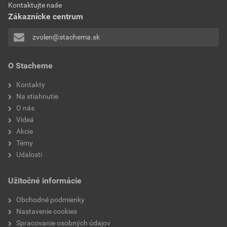
AN100 Samozákladujúci antikorózny náter 3v1- PoZ
Kontaktujte naše
Zákaznícke centrum
Stiahnuť
PDF
Veľkosť
0,20 MB
zvolen@stachema.sk
Technický list
O Stacheme
AN100 Samozákladujúci antikorózny náter 3v1- TL
Kontakty
Stiahnuť
PDF
Na stiahnutie
Veľkosť
0,35 MB
O nás
Videá
Akcie
Témy
Udalosti
Užitočné informácie
Obchodné podmienky
Nastavenie cookies
Spracovanie osobných údajov