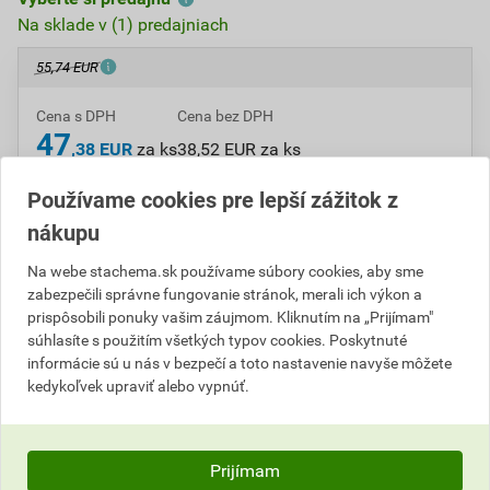
Na sklade v (1) predajniach
55,74 EUR
Cena s DPH
Cena bez DPH
47
,38 EUR
za ks
38,52 EUR za ks
Používame cookies pre lepší zážitok z
ks
Do košíka
nákupu
Na webe stachema.sk používame súbory cookies, aby sme
Do košíku pridáte
1 ks
za
47,38
EUR
s DPH
zabezpečili správne fungovanie stránok, merali ich výkon a
(
38,52
EUR
bez DPH).
prispôsobili ponuky vašim záujmom. Kliknutím na „Prijímam"
súhlasíte s použitím všetkých typov cookies. Poskytnuté
Číslo položky:
C102048
Katalógový kód: 14XYU
informácie sú u nás v bezpečí a toto nastavenie navyše môžete
Výrobca
Stachema
kedykoľvek upraviť alebo vypnúť.
Prijímam
Popis