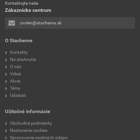
AN100 Samozákladujúci antikorózny náter 3v1- PoZ
Kontaktujte naše
Zákaznícke centrum
Stiahnuť
PDF
Veľkosť
0,20 MB
zvolen@stachema.sk
Technický list
O Stacheme
AN100 Samozákladujúci antikorózny náter 3v1- TL
Kontakty
Stiahnuť
PDF
Na stiahnutie
Veľkosť
0,35 MB
O nás
Videá
Akcie
Témy
Udalosti
Užitočné informácie
Obchodné podmienky
Nastavenie cookies
Spracovanie osobných údajov