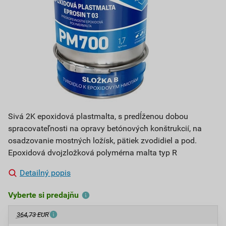
Sivá 2K epoxidová plastmalta, s predĺženou dobou
spracovateľnosti na opravy betónových konštrukcií, na
osadzovanie mostných ložísk, pätiek zvodidiel a pod.
Epoxidová dvojzložková polymérna malta typ R
Detailný popis
Vyberte si predajňu
364,73 EUR