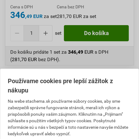
Cena s DPH
Cena bez DPH
346
,49 EUR
za set
281,70 EUR za set
set
Do košíka
Do košíku pridáte
1 set
za
346,49
EUR
s DPH
(
281,70
EUR
bez DPH).
Číslo položky:
C106009
Katalógový kód: Z36WB
Používame cookies pre lepší zážitok z
Výrobca
Stachema
nákupu
Na webe stachema.sk používame súbory cookies, aby sme
Popis
zabezpečili správne fungovanie stránok, merali ich výkon a
prispôsobili ponuky vašim záujmom. Kliknutím na „Prijímam"
súhlasíte s použitím všetkých typov cookies. Poskytnuté
Sivá dvojzložková epoxidová plastmalta, ktorá sa
informácie sú u nás v bezpečí a toto nastavenie navyše môžete
používa v stavebníctve ako plastmalta s predĺženou
kedykoľvek upraviť alebo vypnúť.
dobou spracovateľnosti na opravy betónových