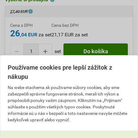
27,40 EUR
Cena s DPH
Cena bez DPH
26
,04 EUR
za set
21,17 EUR za set
set
Do košíka
Používame cookies pre lepší zážitok z
Do košíku pridáte
1 set
za
26,04
EUR
s DPH
nákupu
(
21,17
EUR
bez DPH).
Na webe stachema.sk používame súbory cookies, aby sme
Číslo položky:
C107023
Katalógový kód: U589B
zabezpečili správne fungovanie stránok, merali ich výkon a
Výrobca
Stachema
prispôsobili ponuky vašim záujmom. Kliknutím na „Prijímam"
súhlasíte s použitím všetkých typov cookies. Poskytnuté
informácie sú u nás v bezpečí a toto nastavenie navyše môžete
kedykoľvek upraviť alebo vypnúť.
Popis