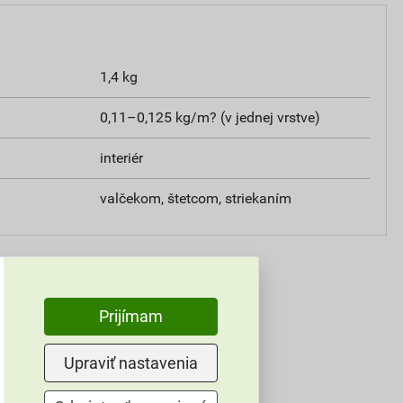
1,4 kg
0,11–0,125 kg/m? (v jednej vrstve)
interiér
valčekom, štetcom, striekaním
Prijímam
Upraviť nastavenia