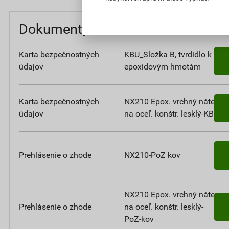
Dokumenty
Karta bezpečnostných
KBU_Složka B, tvrdidlo k
údajov
epoxidovým hmotám
Karta bezpečnostných
NX210 Epox. vrchný náter
údajov
na oceľ. konštr. lesklý-KBÚ
Prehlásenie o zhode
NX210-PoZ kov
NX210 Epox. vrchný náter
Prehlásenie o zhode
na oceľ. konštr. lesklý-
PoZ-kov