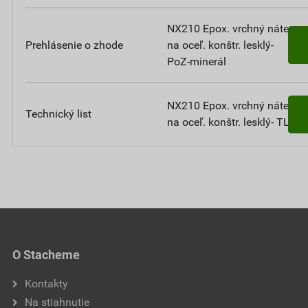
NX210 Epox. vrchný náter
Prehlásenie o zhode
na oceľ. konštr. lesklý-
PoZ-minerál
NX210 Epox. vrchný náter
Technický list
na oceľ. konštr. lesklý- TL
O Stacheme
Kontakty
Na stiahnutie