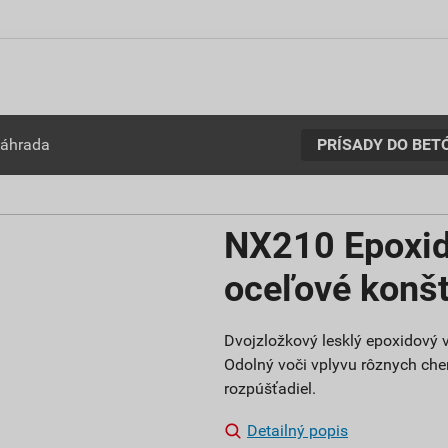
PRÍSADY DO BET
záhrada
NX210 Epoxid
oceľové konšt
Dvojzložkový lesklý epoxidový v
Odolný voči vplyvu rôznych chem
rozpúšťadiel.
Detailný popis