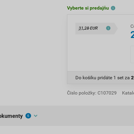
Vyberte si predajňu
C
31,28 EUR
Do košíku pridáte
1 set
za
2
Číslo položky:
C107029
Katal
dokumenty
6