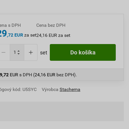
ena s DPH
Cena bez DPH
29
,72 EUR
za set
24,16 EUR za set
Do košíka
set
9,72
EUR
s DPH (
24,16
EUR
bez DPH).
ógový kód: U5SYC
Výrobca
Stachema