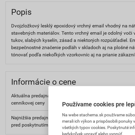
Popis
Dvojzložkový lesklý epoxidový vrchný email vhodný na nát
stavebných materiálov. Tento vrchný email je odolný voči 
tukov, slabých kyselín, zásad a niektorých rozpúšťadiel. E
bezpečnostné značenie podláh v skladoch aj na plošné ná
tónovať podľa niekoľkých vzorkovníc aj na prianie zákazní
Informácie o cene
Aktuálna predajná cena po zľave 5% z
24
cenníkovej ceny
bez DP
Používame cookies pre lep
Na webe stachema.sk používame súbory
Najnižšia predajná cena v období 30 dní
24
merali ich výkon a prispôsobili ponuky
pred poskytnutím zľavy
bez DP
všetkých typov cookies. Poskytnuté in
kedykoľvek upraviť alebo vypnúť.