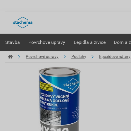
Stavba
Povrchové úpravy
Lepidlá a živice
Dom a 
Povrchové úpravy
Podlahy
Epoxidové nátery