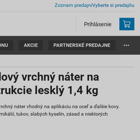
Zoznam predajní
Vyberte si predajňu
Prihlásenie
ÓNU
AKCIE
PARTNERSKÉ PREDAJNE
ový vrchný náter na
rukcie lesklý 1,4 kg
rchný náter vhodný na aplikáciu na oceľ a ďalšie kovy.
ikálií, tukov, slabých kyselín, zásad a niektorých