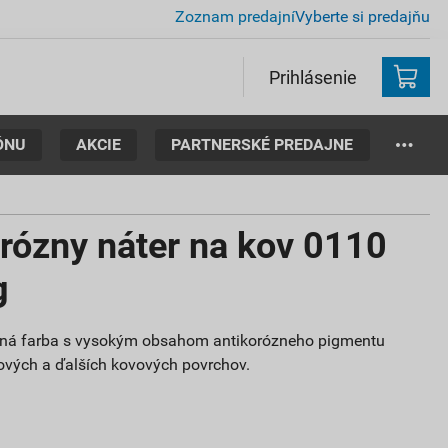
Zoznam predajní
Vyberte si predajňu
Prihlásenie
ÓNU
AKCIE
PARTNERSKÉ PREDAJNE
rózny náter na kov 0110
g
dná farba s vysokým obsahom antikorózneho pigmentu
ových a ďalších kovových povrchov.