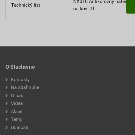
NX010 Antikorózny náter
Technický list
na kov- TL
O Stacheme
Kontakty
Na stiahnutie
O nás
Videá
Akcie
Témy
Udalosti