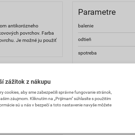
Parametre
hom antikorózneho
balenie
kovových povrchov. Farba
odtieň
ovrchu. Je možné ju použiť
spotreba
použitie
ší zážitok z nákupu
aplikácia
,84 EUR
20,71 EUR
 cookies, aby sme zabezpečili správne fungovanie stránok,
H za set
s DPH za set
 vašim záujmom. Kliknutím na „Prijímam" súhlasíte s použitím
formácie sú u nás v bezpečí a toto nastavenie navyše môžete
,84 EUR
20,71 EUR
H za set
s DPH za set