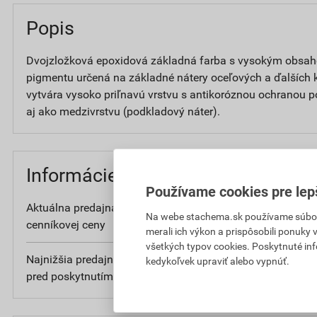
Popis
Dvojzložková epoxidová základná farba s vysokým obsa
pigmentu určená na základné nátery oceľových a ďalších 
vytvára vysoko priľnavú vrstvu s antikoróznou ochranou p
aj ako medzivrstvu (podkladový náter).
Informácie o cene
Používame cookies pre lep
Aktuálna predajná cena po zľave 5% z
16
Na webe stachema.sk používame súbory
cenníkovej ceny
bez DP
merali ich výkon a prispôsobili ponuky
všetkých typov cookies. Poskytnuté in
Najnižšia predajná cena v období 30 dní
16
kedykoľvek upraviť alebo vypnúť.
pred poskytnutím zľavy
bez DP