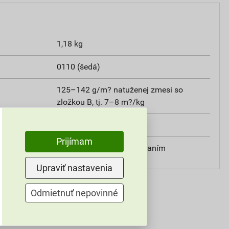
1,18 kg
0110 (šedá)
125–142 g/m? natuženej zmesi so
zložkou B, tj. 7–8 m?/kg
exteriér, interiér
Prijímam
valčekom, štetcom, striekaním
Upraviť nastavenia
Odmietnuť nepovinné