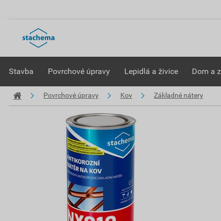
Stavba
Povrchové úpravy
Lepidlá a živice
Dom a 
Povrchové úpravy
Kov
Základné nátery