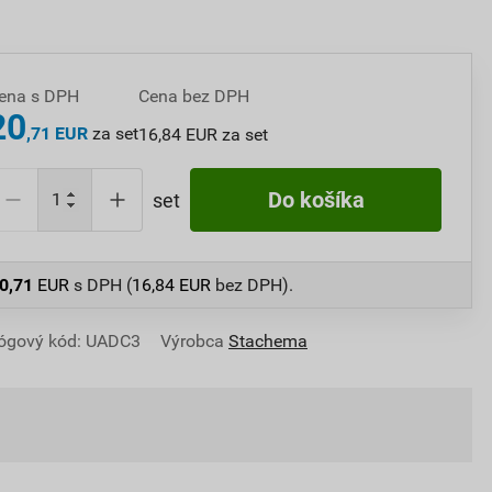
ena s DPH
Cena bez DPH
20
,71 EUR
za set
16,84 EUR za set
Do košíka
set
0,71
EUR
s DPH (
16,84
EUR
bez DPH).
ógový kód: UADC3
Výrobca
Stachema