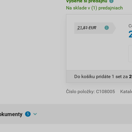
Vyberte si predajňu
Na sklade v (1) predajniach
C
21,81 EUR
Do košíku pridáte
1 set
za
2
Číslo položky:
C108005
Katal
dokumenty
5