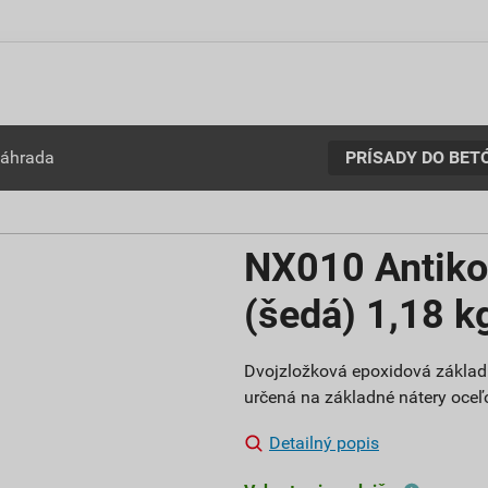
PRÍSADY DO BET
záhrada
NX010 Antiko
(šedá) 1,18 k
Dvojzložková epoxidová zákla
určená na základné nátery oceľ
Detailný popis