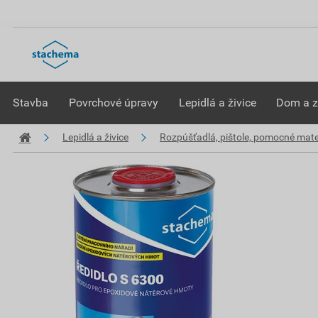
Stavba
Povrchové úpravy
Lepidlá a živice
Dom a 
Lepidlá a živice
Rozpúšťadlá, pištole, pomocné mate