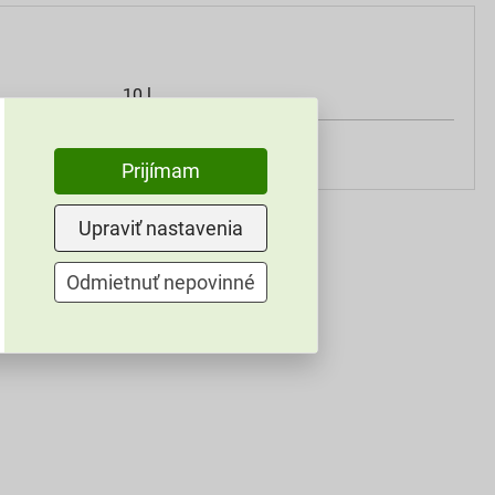
10 l
valčekom, štetcom
Prijímam
Upraviť nastavenia
Odmietnuť nepovinné