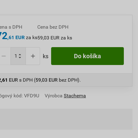
ena s DPH
Cena bez DPH
72
,61 EUR
za ks
59,03 EUR za ks
Do košíka
ks
2,61
EUR
s DPH (
59,03
EUR
bez DPH).
ógový kód: VFD9U
Výrobca
Stachema