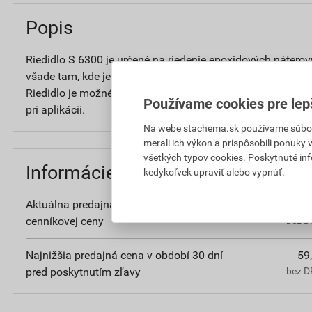
Popis
Riedidlo S 6300 je určené na riedenie epoxidových nátero
všade tam, kde je to výrobcom predpísané. Aplikuje sa št
Riedidlo je možné použiť aj na čistenie pracovného náradia
Používame cookies pre lep
pri aplikácii.
Na webe stachema.sk používame súbory
merali ich výkon a prispôsobili ponuky
všetkých typov cookies. Poskytnuté in
Informácie o cene
kedykoľvek upraviť alebo vypnúť.
Aktuálna predajná cena po zľave 5% z
59
cenníkovej ceny
bez D
Najnižšia predajná cena v období 30 dní
59
pred poskytnutím zľavy
bez D