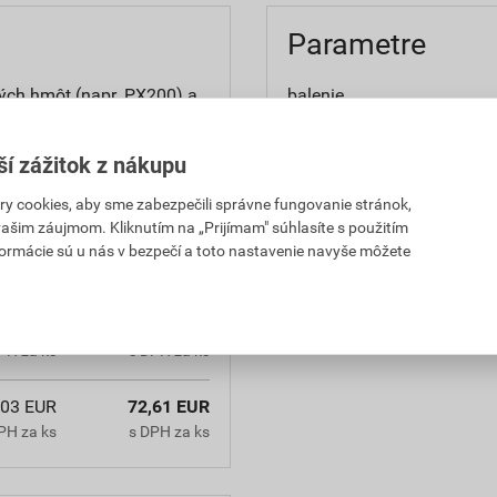
Parametre
vých hmôt (napr. PX200) a
balenie
etcom alebo valčekom.
aplikácia
, napr. štetcov použitých
ší zážitok z nákupu
 cookies, aby sme zabezpečili správne fungovanie stránok,
 vašim záujmom. Kliknutím na „Prijímam" súhlasíte s použitím
formácie sú u nás v bezpečí a toto nastavenie navyše môžete
,03 EUR
72,61 EUR
PH za ks
s DPH za ks
,03 EUR
72,61 EUR
PH za ks
s DPH za ks