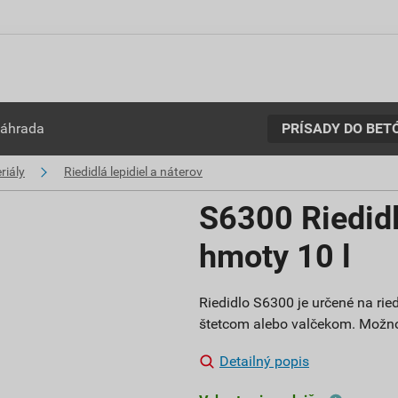
PRÍSADY DO BET
záhrada
riály
Riedidlá lepidiel a náterov
S6300 Riedidl
hmoty 10 l
Riedidlo S6300 je určené na ri
štetcom alebo valčekom. Možno 
Detailný popis