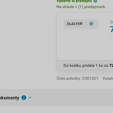
Vyberte si predajňu
Na sklade v (1) predajniach
C
76,43 EUR
Do košíku pridáte
1 ks
za
7
Číslo položky:
C301021
Katal
dokumenty
2