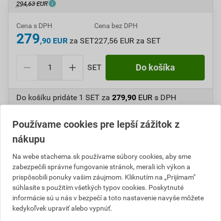
294,63 EUR
Cena s DPH
Cena bez DPH
279
,90 EUR
za SET
227,56 EUR za SET
SET
Do košíka
Do košíku pridáte
1 SET
za
279,90
EUR
s DPH
(
227,56
EUR
bez DPH).
Používame cookies pre lepší zážitok z
Číslo položky:
C501013
Katalógový kód: KN375
nákupu
Výrobca
Stachema
Na webe stachema.sk používame súbory cookies, aby sme
zabezpečili správne fungovanie stránok, merali ich výkon a
prispôsobili ponuky vašim záujmom. Kliknutím na „Prijímam"
Popis
súhlasíte s použitím všetkých typov cookies. Poskytnuté
informácie sú u nás v bezpečí a toto nastavenie navyše môžete
kedykoľvek upraviť alebo vypnúť.
Dvojzložkový paropriepustný bezrozpúšťadlový vodou