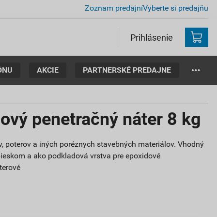
Zoznam predajní
Vyberte si predajňu
Prihlásenie
ÓNU
AKCIE
PARTNERSKÉ PREDAJNE
ový penetračný náter 8 kg
v, poterov a iných poréznych stavebných materiálov. Vhodný
pieskom a ako podkladová vrstva pre epoxidové
terové