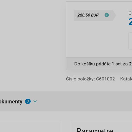
C
260,56 EUR
Do košíku pridáte
1 set
za
2
Číslo položky:
C601002
Katal
dokumenty
3
Parametre