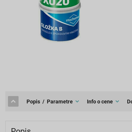
popis / Parametre
Info o cene
Popis