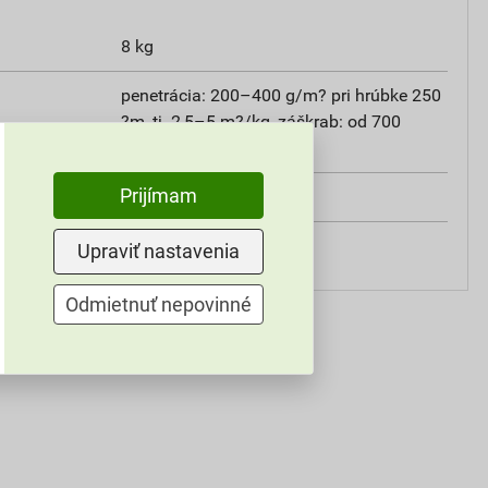
8 kg
penetrácia: 200–400 g/m? pri hrúbke 250
?m, tj. 2,5–5 m?/kg, záškrab: od 700
g/m?, tj. od 1,5 m?/kg
Prijímam
interiér
štetcom
Upraviť nastavenia
Odmietnuť nepovinné