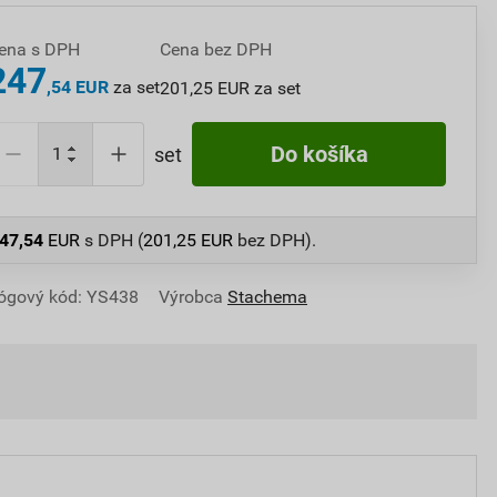
ena s DPH
Cena bez DPH
247
,54 EUR
za set
201,25 EUR za set
Do košíka
set
47,54
EUR
s DPH (
201,25
EUR
bez DPH).
ógový kód: YS438
Výrobca
Stachema