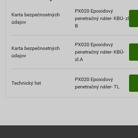
PX020 Epoxidový
Karta bezpečnostných
penetračný náter- KBÚ- zl.
údajov
B
PX020 Epoxidový
Karta bezpečnostných
penetračný náter- KBÚ-
údajov
zl.A
PX020 Epoxidový
Technický list
penetračný náter- TL