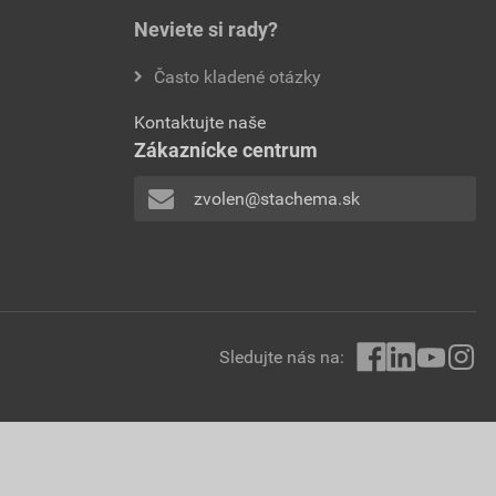
Neviete si rady?
Často kladené otázky
Kontaktujte naše
Zákaznícke centrum
zvolen@stachema.sk
Sledujte nás na: