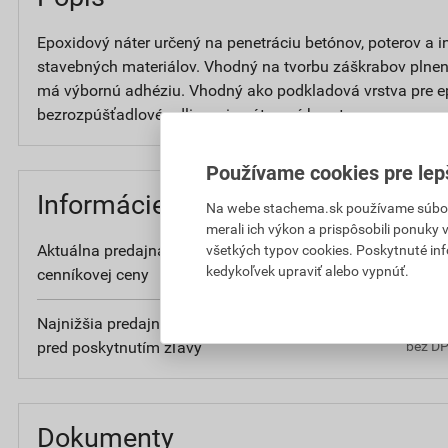
Epoxidový náter určený na penetráciu betónov, poterov a 
stavebných materiálov. Vhodný na tvorbu záškrabov plnen
má výbornú adhéziu. Vhodný ako podkladová vrstva pre 
bezrozpúšťadlové odlievacie náterové hmoty.
Používame cookies pre lep
Informácie o cene
Na webe stachema.sk používame súbory
merali ich výkon a prispôsobili ponuky
Aktuálna predajná cena po zľave 5% z
201
všetkých typov cookies. Poskytnuté in
kedykoľvek upraviť alebo vypnúť.
cenníkovej ceny
bez DP
Najnižšia predajná cena v období 30 dní
201
pred poskytnutím zľavy
bez DP
Dokumenty