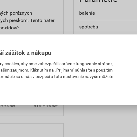
iných poréznych
balenie
ých pieskom. Tento náter
spotreba
epoxidové
ší zážitok z nákupu
použitie
 cookies, aby sme zabezpečili správne fungovanie stránok,
aplikácia
 vašim záujmom. Kliknutím na „Prijímam" súhlasíte s použitím
,25 EUR
247,54 EUR
formácie sú u nás v bezpečí a toto nastavenie navyše môžete
H za set
s DPH za set
,25 EUR
247,54 EUR
H za set
s DPH za set