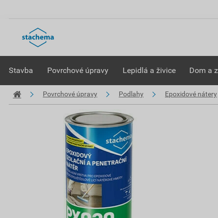
Stavba
Povrchové úpravy
Lepidlá a živice
Dom a 
Povrchové úpravy
Podlahy
Epoxidové nátery