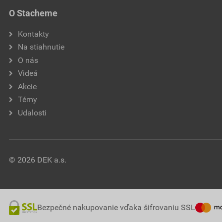
O Stacheme
Kontakty
Na stiahnutie
O nás
Videá
Akcie
Témy
Udalosti
© 2026 DEK a.s.
Bezpečné nakupovanie vďaka šifrovaniu SSL