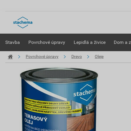
Stavba
Povrchové úpravy
Lepidlá a živice
Dom a 
Povrchové úpravy
Drevo
Oleje