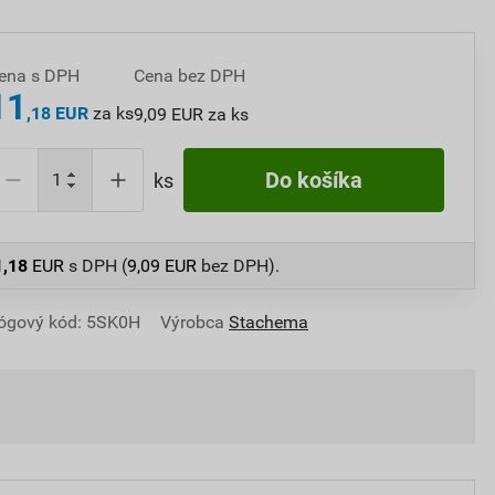
ena s DPH
Cena bez DPH
11
,18 EUR
za ks
9,09 EUR za ks
Do košíka
ks
1,18
EUR
s DPH (
9,09
EUR
bez DPH).
ógový kód: 5SK0H
Výrobca
Stachema