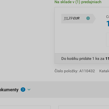
Na sklade v (1) predajniach
C
11,77 EUR
Do košíku pridáte
1 ks
za
1
Číslo položky:
A110432
Katal
dokumenty
3