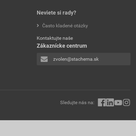
Neviete si rady?
Často kladené otázky
Kontaktujte naše
Zákaznícke centrum
zvolen@stachema.sk
Sledujte nás na: