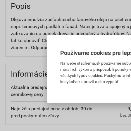
Popis
Olejová emulzia zušľachteného ľanového oleja na ošetren
napr. terasových podláh a fasád. Náter je trvalo spojený
zafixovaniu do buniek dreva, je priedušný a hydrofóbny. N
ľahko obnoviť. Chráni drevo pred účinkami nepriaznivého 
žiarením. Odporúča sa predúprava prípravkom DU200 
Používame cookies pre lep
Na webe stachema.sk používame súbory
merali ich výkon a prispôsobili ponuky
Informácie o cene
všetkých typov cookies. Poskytnuté in
kedykoľvek upraviť alebo vypnúť.
Aktuálna predajná cena po zľave 5% z
9
cenníkovej ceny
bez D
Najnižšia predajná cena v období 30 dní
9
pred poskytnutím zľavy
bez D