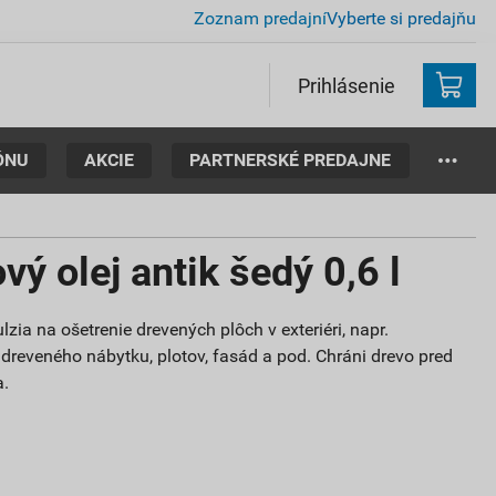
Zoznam predajní
Vyberte si predajňu
Prihlásenie
ÓNU
AKCIE
PARTNERSKÉ PREDAJNE
ý olej antik šedý 0,6 l
a na ošetrenie drevených plôch v exteriéri, napr.
dreveného nábytku, plotov, fasád a pod. Chráni drevo pred
a.