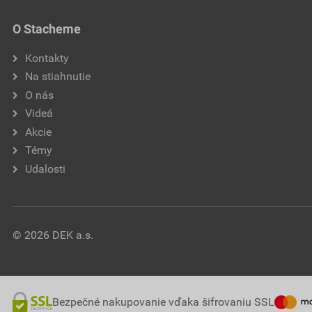
O Stacheme
Kontakty
Na stiahnutie
O nás
Videá
Akcie
Témy
Udalosti
© 2026 DEK a.s.
Bezpečné nakupovanie vďaka šifrovaniu SSL