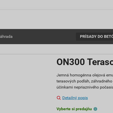
PRÍSADY DO BET
záhrada
ON300 Terasov
Jemná homogénna olejová emulzi
terasových podláh, záhradného 
účinkami nepriaznivého počasi
Detailný popis
Vyberte si predajňu