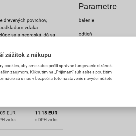
Parametre
ie drevených povrchov,
balenie
 s podkladom vďaka
odtieň
elúpe sa a nepraská, dá sa
počasia, vlhkosťou a UV
vydatnosť
ODŠEĎOVAČ DREVA.
ší zážitok z nákupu
použitie
 cookies, aby sme zabezpečili správne fungovanie stránok,
 vašim záujmom. Kliknutím na „Prijímam" súhlasíte s použitím
aplikácia
formácie sú u nás v bezpečí a toto nastavenie navyše môžete
,09 EUR
11,18 EUR
PH za ks
s DPH za ks
,09 EUR
11,18 EUR
PH za ks
s DPH za ks