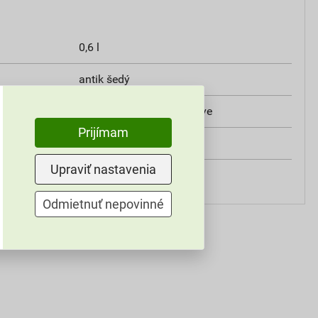
0,6 l
antik šedý
12–18 m?/l v jednej vrstve
Prijímam
exteriér
Upraviť nastavenia
štetcom
Odmietnuť nepovinné