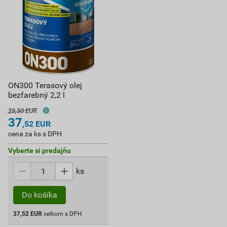
ON300 Terasový olej
bezfarebný 2,2 l
39,50 EUR
37
,52
EUR
cena za ks s DPH
Vyberte si predajňu
ks
Do košíka
37,52
EUR
celkom s DPH