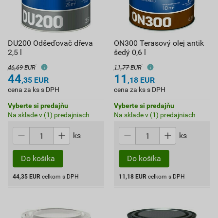
DU200 Odšeďovač dřeva
ON300 Terasový olej antik
2,5 l
šedý 0,6 l
46,69 EUR
11,77 EUR
44
11
,35
EUR
,18
EUR
cena za ks s DPH
cena za ks s DPH
Vyberte si predajňu
Vyberte si predajňu
Na sklade v (1) predajniach
Na sklade v (1) predajniach
ks
ks
Do košíka
Do košíka
44,35
EUR
celkom s DPH
11,18
EUR
celkom s DPH