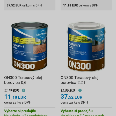
37,52
EUR
celkom s DPH
11,18
EUR
celkom s DPH
ON300 Terasový olej
ON300 Terasový olej
borovica 0,6 l
borovica 2,2 l
11,77 EUR
39,50 EUR
11
37
,18
EUR
,52
EUR
cena za ks s DPH
cena za ks s DPH
Vyberte si predajňu
Vyberte si predajňu
Na sklade v (1) predajniach
Na sklade v (1) predajniach