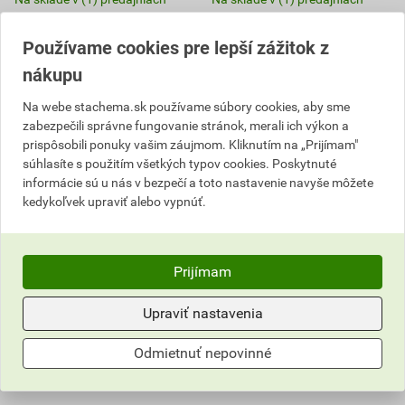
ks
ks
Používame cookies pre lepší zážitok z
nákupu
Do košíka
Do košíka
Na webe stachema.sk používame súbory cookies, aby sme
11,18
EUR
celkom s DPH
37,52
EUR
celkom s DPH
zabezpečili správne fungovanie stránok, merali ich výkon a
prispôsobili ponuky vašim záujmom. Kliknutím na „Prijímam"
súhlasíte s použitím všetkých typov cookies. Poskytnuté
informácie sú u nás v bezpečí a toto nastavenie navyše môžete
kedykoľvek upraviť alebo vypnúť.
Prijímam
Upraviť nastavenia
Odmietnuť nepovinné
ON300 Terasový olej
ON300 Terasový olej
mahagón 0,6 l
mahagón 2,2 l