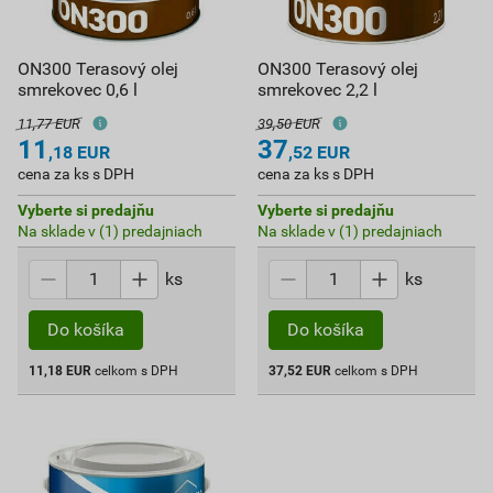
ON300 Terasový olej
ON300 Terasový olej
smrekovec 0,6 l
smrekovec 2,2 l
11,77 EUR
39,50 EUR
11
37
,18
EUR
,52
EUR
cena za ks s DPH
cena za ks s DPH
Vyberte si predajňu
Vyberte si predajňu
Na sklade v (1) predajniach
Na sklade v (1) predajniach
ks
ks
Do košíka
Do košíka
11,18
EUR
celkom s DPH
37,52
EUR
celkom s DPH