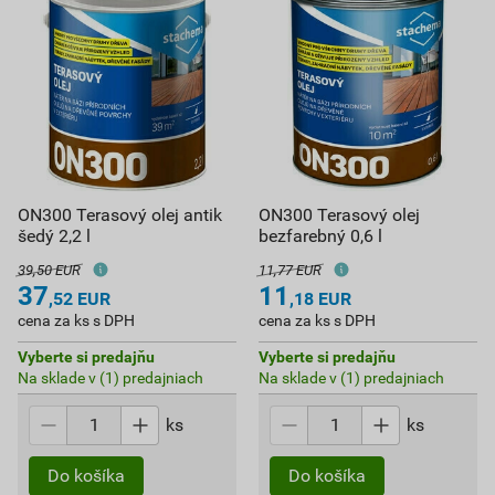
ON300 Terasový olej antik
ON300 Terasový olej
šedý 2,2 l
bezfarebný 0,6 l
39,50 EUR
11,77 EUR
37
11
,52
EUR
,18
EUR
cena za ks s DPH
cena za ks s DPH
Vyberte si predajňu
Vyberte si predajňu
Na sklade v (1) predajniach
Na sklade v (1) predajniach
ks
ks
Do košíka
Do košíka