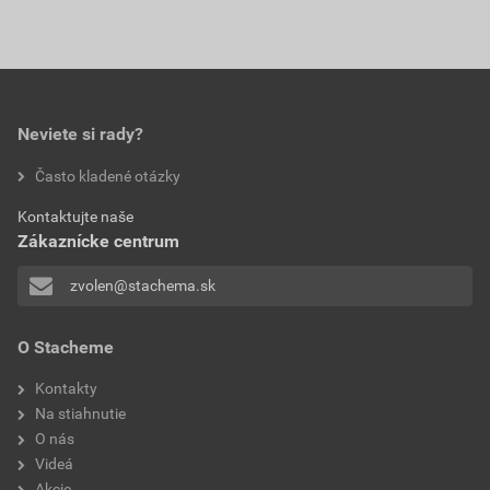
Neviete si rady?
Často kladené otázky
Kontaktujte naše
Zákaznícke centrum
zvolen@stachema.sk
O Stacheme
Kontakty
Na stiahnutie
O nás
Videá
Akcie