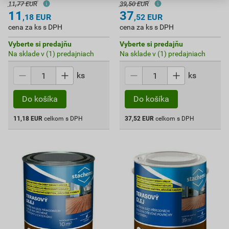
11,77 EUR
39,50 EUR
11
37
,18
EUR
,52
EUR
cena za ks s DPH
cena za ks s DPH
Vyberte si predajňu
Vyberte si predajňu
Na sklade v (1) predajniach
Na sklade v (1) predajniach
ks
ks
Do košíka
Do košíka
11,18
EUR
celkom s DPH
37,52
EUR
celkom s DPH