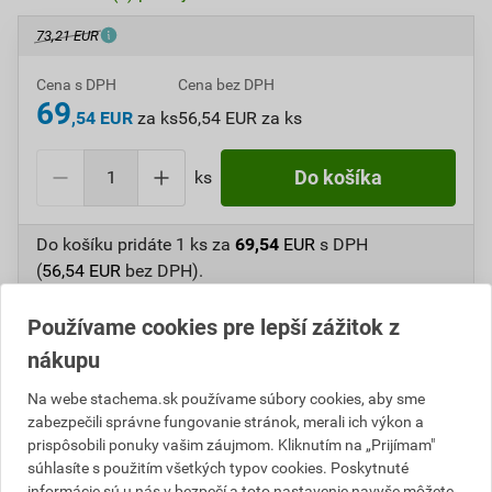
73,21 EUR
Cena s DPH
Cena bez DPH
69
,54 EUR
za ks
56,54 EUR za ks
ks
Do košíka
Do košíku pridáte
1 ks
za
69,54
EUR
s DPH
(
56,54
EUR
bez DPH).
Číslo položky:
A411182
Katalógový kód: B3HNR
Používame cookies pre lepší zážitok z
Výrobca
Stachema
nákupu
Na webe stachema.sk používame súbory cookies, aby sme
zabezpečili správne fungovanie stránok, merali ich výkon a
Popis
prispôsobili ponuky vašim záujmom. Kliknutím na „Prijímam"
súhlasíte s použitím všetkých typov cookies. Poskytnuté
informácie sú u nás v bezpečí a toto nastavenie navyše môžete