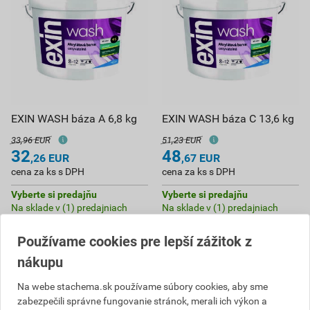
EXIN WASH báza A 6,8 kg
EXIN WASH báza C 13,6 kg
33,96 EUR
51,23 EUR
32
48
,26
EUR
,67
EUR
cena za ks s DPH
cena za ks s DPH
Vyberte si predajňu
Vyberte si predajňu
Na sklade v (1) predajniach
Na sklade v (1) predajniach
ks
ks
Používame cookies pre lepší zážitok z
nákupu
Do košíka
Do košíka
Na webe stachema.sk používame súbory cookies, aby sme
32,26
EUR
celkom s DPH
48,67
EUR
celkom s DPH
zabezpečili správne fungovanie stránok, merali ich výkon a