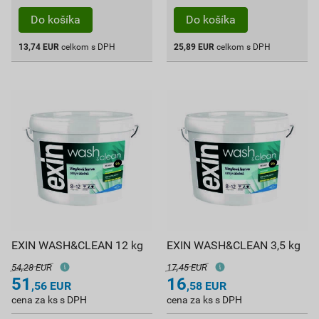
Do košíka
Do košíka
13,74
EUR
celkom s DPH
25,89
EUR
celkom s DPH
EXIN WASH&CLEAN 12 kg
EXIN WASH&CLEAN 3,5 kg
54,28 EUR
17,45 EUR
51
16
,56
EUR
,58
EUR
cena za ks s DPH
cena za ks s DPH