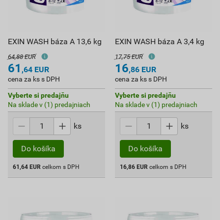
EXIN WASH báza A 13,6 kg
EXIN WASH báza A 3,4 kg
64,88 EUR
17,75 EUR
61
16
,64
EUR
,86
EUR
cena za ks s DPH
cena za ks s DPH
Vyberte si predajňu
Vyberte si predajňu
Na sklade v (1) predajniach
Na sklade v (1) predajniach
ks
ks
Do košíka
Do košíka
61,64
EUR
celkom s DPH
16,86
EUR
celkom s DPH