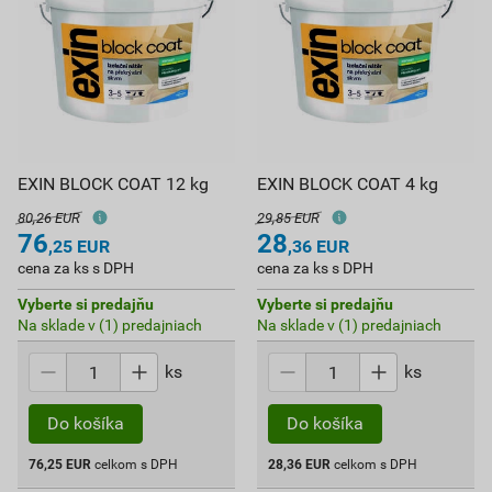
EXIN BLOCK COAT 12 kg
EXIN BLOCK COAT 4 kg
80,26 EUR
29,85 EUR
76
28
,25
EUR
,36
EUR
cena za ks s DPH
cena za ks s DPH
Vyberte si predajňu
Vyberte si predajňu
Na sklade v (1) predajniach
Na sklade v (1) predajniach
ks
ks
Do košíka
Do košíka
76,25
EUR
celkom s DPH
28,36
EUR
celkom s DPH