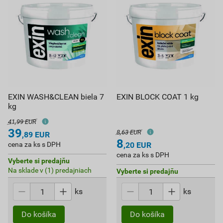
EXIN WASH&CLEAN biela 7
EXIN BLOCK COAT 1 kg
kg
41,99 EUR
39
8,63 EUR
,89
EUR
8
cena za ks s DPH
,20
EUR
cena za ks s DPH
Vyberte si predajňu
Na sklade v (1) predajniach
Vyberte si predajňu
ks
ks
Do košíka
Do košíka