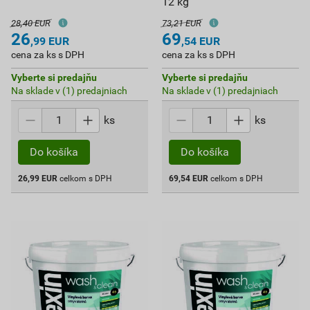
12 kg
28,40 EUR
73,21 EUR
26
69
,99
EUR
,54
EUR
cena za ks s DPH
cena za ks s DPH
Vyberte si predajňu
Vyberte si predajňu
Na sklade v (1) predajniach
Na sklade v (1) predajniach
ks
ks
Do košíka
Do košíka
26,99
EUR
celkom s DPH
69,54
EUR
celkom s DPH