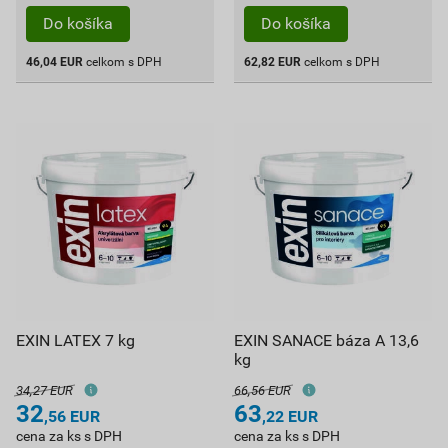
Do košíka
Do košíka
46,04
EUR
celkom s DPH
62,82
EUR
celkom s DPH
EXIN LATEX 7 kg
EXIN SANACE báza A 13,6
kg
34,27 EUR
66,56 EUR
32
63
,56
EUR
,22
EUR
cena za ks s DPH
cena za ks s DPH