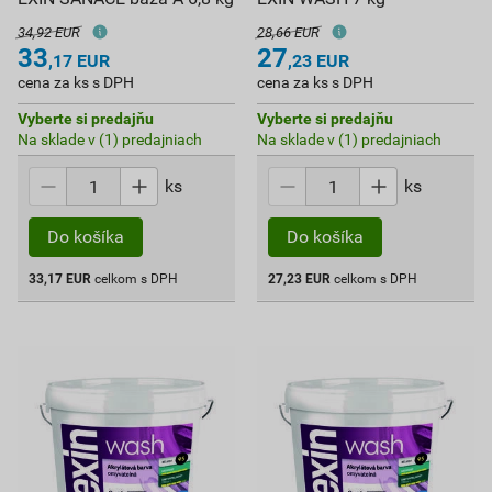
34,92 EUR
28,66 EUR
33
27
,17
EUR
,23
EUR
cena za ks s DPH
cena za ks s DPH
Vyberte si predajňu
Vyberte si predajňu
Na sklade v (1) predajniach
Na sklade v (1) predajniach
ks
ks
Do košíka
Do košíka
33,17
EUR
celkom s DPH
27,23
EUR
celkom s DPH