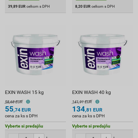
39,89
EUR
celkom s DPH
8,20
EUR
celkom s DPH
EXIN WASH 15 kg
EXIN WASH 40 kg
58,68 EUR
141,91 EUR
55
134
,74
EUR
,81
EUR
cena za ks s DPH
cena za ks s DPH
Vyberte si predajňu
Vyberte si predajňu