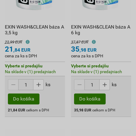
EXIN WASH&CLEAN báza A
EXIN WASH&CLEAN báza A
3,5 kg
6 kg
22,99 EUR
37,87 EUR
21
35
,84
EUR
,98
EUR
cena za ks s DPH
cena za ks s DPH
Vyberte si predajňu
Vyberte si predajňu
Na sklade v (1) predajniach
Na sklade v (1) predajniach
ks
ks
Do košíka
Do košíka
21,84
EUR
celkom s DPH
35,98
EUR
celkom s DPH