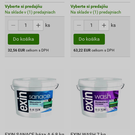
Vyberte si predajňu
Vyberte si predajňu
Na sklade v (1) predajniach
Na sklade v (1) predajniach
ks
ks
Do košíka
Do košíka
32,56
EUR
celkom s DPH
63,22
EUR
celkom s DPH
EXIN SANACE báza A 6,8 kg
EXIN WASH 7 kg