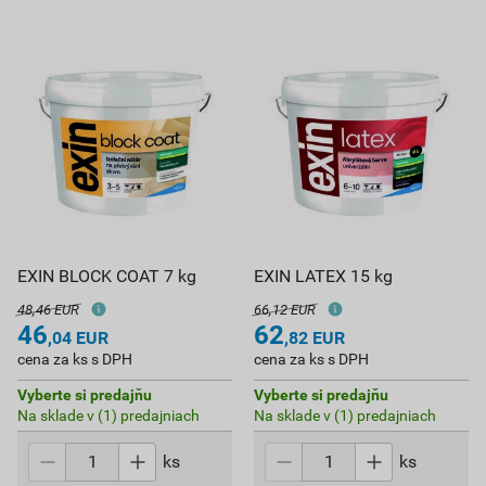
EXIN BLOCK COAT 7 kg
EXIN LATEX 15 kg
48,46 EUR
66,12 EUR
46
62
,04
EUR
,82
EUR
cena za ks s DPH
cena za ks s DPH
Vyberte si predajňu
Vyberte si predajňu
Na sklade v (1) predajniach
Na sklade v (1) predajniach
ks
ks