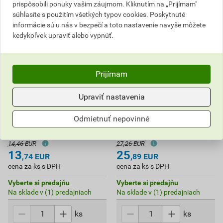
prispôsobili ponuky vašim záujmom. Kliknutím na „Prijímam"
súhlasíte s použitím všetkých typov cookies. Poskytnuté
informácie sú u nás v bezpečí a toto nastavenie navyše môžete
kedykoľvek upraviť alebo vypnúť.
Prijímam
Upraviť nastavenia
Odmietnuť nepovinné
EXIN WASH báza C 3,4 kg
EXIN WASH báza C 6,8 kg
14,46 EUR
27,26 EUR
13
25
,74
EUR
,89
EUR
cena za ks s DPH
cena za ks s DPH
Vyberte si predajňu
Vyberte si predajňu
Na sklade v (1) predajniach
Na sklade v (1) predajniach
ks
ks