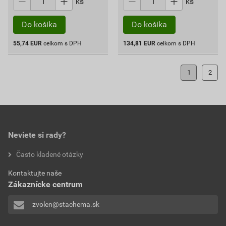
ks
ks
Do košíka
Do košíka
55,74
EUR
celkom s DPH
134,81
EUR
celkom s DPH
1
2
Neviete si rady?
Často kladené otázky
Kontaktujte naše
Zákaznícke centrum
zvolen@stachema.sk