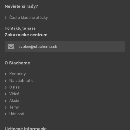
45,32 EUR
55,74 EUR
použitie
interiér
Neviete si rady?
bez DPH za ks
s DPH za ks
Prehlásenie o zhode
Často kladené otázky
aplikácia
valčekom, štetcom,
NH na mineral_akrylát_interiér_DPU- PoZ-6.2.2025
striekaním
Kontaktujte naše
Zákaznícke centrum
Stiahnuť
PDF
Veľkosť
0,24 MB
zvolen@stachema.sk
Technický list
O Stacheme
EXIN WASH- TL
Kontakty
Stiahnuť
PDF
Na stiahnutie
Veľkosť
0,24 MB
O nás
Videá
Akcie
Témy
Udalosti
Užitočné informácie