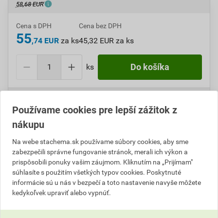
58,68 EUR
Cena s DPH
Cena bez DPH
55
,74 EUR
za ks
45,32 EUR za ks
ks
Do košíka
Do košíku pridáte
1 ks
za
55,74
EUR
s DPH
(
45,32
EUR
bez DPH).
Používame cookies pre lepší zážitok z
nákupu
Číslo položky:
A411217
Katalógový kód: 268B0
Výrobca
Stachema
Na webe stachema.sk používame súbory cookies, aby sme
zabezpečili správne fungovanie stránok, merali ich výkon a
prispôsobili ponuky vašim záujmom. Kliknutím na „Prijímam"
súhlasíte s použitím všetkých typov cookies. Poskytnuté
informácie sú u nás v bezpečí a toto nastavenie navyše môžete
Popis
kedykoľvek upraviť alebo vypnúť.
Akrylátovú farbu je možné použiť na vyzreté omietky a