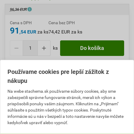
96,36 EUR
Cena s DPH
Cena bez DPH
91
,54 EUR
za ks
74,42 EUR za ks
ks
Do košíka
Do košíku pridáte
1 ks
za
91,54
EUR
s DPH
Používame cookies pre lepší zážitok z
(
74,42
EUR
bez DPH).
nákupu
Číslo položky:
A415058
Katalógový kód: V9JS8
Na webe stachema.sk používame súbory cookies, aby sme
Výrobca
Stachema
zabezpečili správne fungovanie stránok, merali ich výkon a
prispôsobili ponuky vašim záujmom. Kliknutím na „Prijímam"
súhlasíte s použitím všetkých typov cookies. Poskytnuté
informácie sú u nás v bezpečí a toto nastavenie navyše môžete
Popis
kedykoľvek upraviť alebo vypnúť.