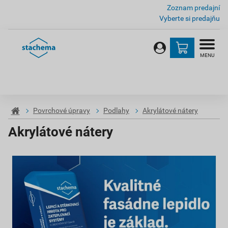
Zoznam predajní
Vyberte si predajňu
MENU
Povrchové úpravy
Podlahy
Akrylátové nátery
Akrylátové nátery