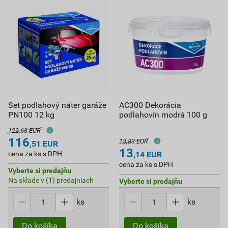
Set podlahový náter garáže
AC300 Dekorácia
PN100 12 kg
podlahovín modrá 100 g
122,63 EUR
116
13,83 EUR
,51
EUR
13
cena za ks s DPH
,14
EUR
cena za ks s DPH
Vyberte si predajňu
Na sklade v (1) predajniach
Vyberte si predajňu
ks
ks
Do košíka
Do košíka