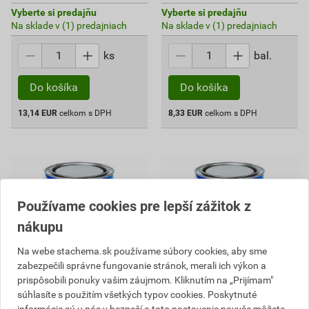
Vyberte si predajňu
Vyberte si predajňu
Na sklade v (1) predajniach
Na sklade v (1) predajniach
ks
bal.
Do košíka
Do košíka
13,14
EUR
celkom s DPH
8,33
EUR
celkom s DPH
Používame cookies pre lepší zážitok z
nákupu
Na webe stachema.sk používame súbory cookies, aby sme
zabezpečili správne fungovanie stránok, merali ich výkon a
prispôsobili ponuky vašim záujmom. Kliknutím na „Prijímam"
súhlasíte s použitím všetkých typov cookies. Poskytnuté
PN100 Farba na podlahy
PN100 Farba na podlahy