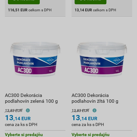
116,51
EUR
celkom s DPH
13,14
EUR
celkom s DPH
AC300 Dekorácia
AC300 Dekorácia
podlahovín zelená 100 g
podlahovín žltá 100 g
13,83 EUR
13,83 EUR
13
13
,14
EUR
,14
EUR
cena za ks s DPH
cena za ks s DPH
Vyberte si predajňu
Vyberte si predajňu