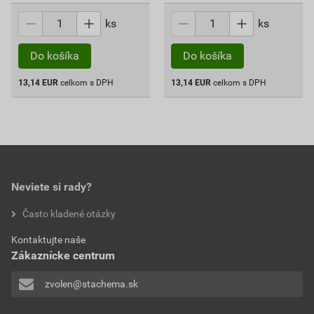
ks
ks
Do košíka
Do košíka
13,14
EUR
celkom s DPH
13,14
EUR
celkom s DPH
Neviete si rady?
Často kladené otázky
Kontaktujte naše
Zákaznícke centrum
zvolen@stachema.sk