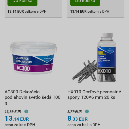
Do košíka
Do košíka
13,14
EUR
celkom s DPH
13,14
EUR
celkom s DPH
AC300 Dekorácia
HX010 Oceľové pevnostné
podlahovín svetlo šedá 100
spony 120×6 mm 20 ks
g
13,83 EUR
8,77 EUR
13
8
,14
EUR
,33
EUR
cena za ks s DPH
cena za bal. s DPH