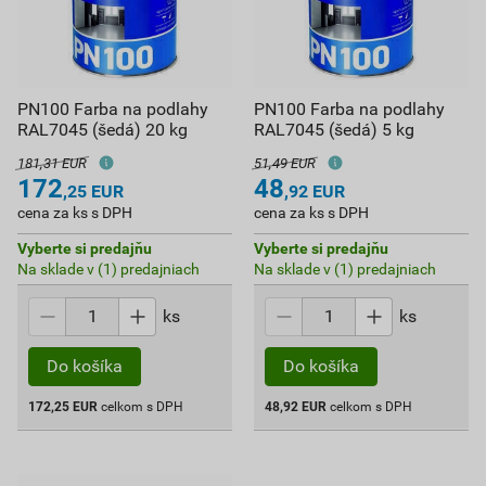
PN100 Farba na podlahy
PN100 Farba na podlahy
RAL7045 (šedá) 20 kg
RAL7045 (šedá) 5 kg
181,31 EUR
51,49 EUR
172
48
,25
EUR
,92
EUR
cena za ks s DPH
cena za ks s DPH
Vyberte si predajňu
Vyberte si predajňu
Na sklade v (1) predajniach
Na sklade v (1) predajniach
ks
ks
Do košíka
Do košíka
172,25
EUR
celkom s DPH
48,92
EUR
celkom s DPH