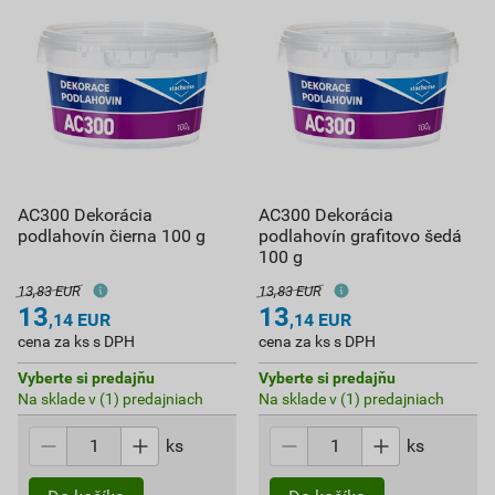
AC300 Dekorácia
AC300 Dekorácia
podlahovín čierna 100 g
podlahovín grafitovo šedá
100 g
13,83 EUR
13,83 EUR
13
13
,14
EUR
,14
EUR
cena za ks s DPH
cena za ks s DPH
Vyberte si predajňu
Vyberte si predajňu
Na sklade v (1) predajniach
Na sklade v (1) predajniach
ks
ks