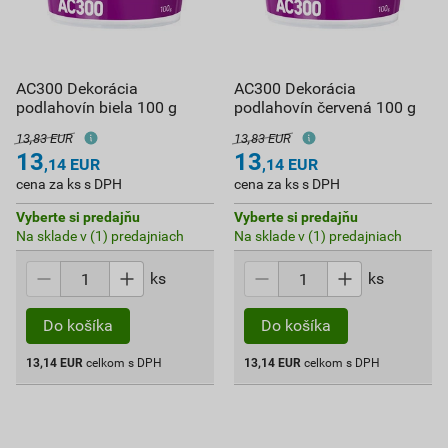
AC300 Dekorácia
AC300 Dekorácia
podlahovín biela 100 g
podlahovín červená 100 g
13,83 EUR
13,83 EUR
13
13
,14
EUR
,14
EUR
cena za ks s DPH
cena za ks s DPH
Vyberte si predajňu
Vyberte si predajňu
Na sklade v (1) predajniach
Na sklade v (1) predajniach
ks
ks
Do košíka
Do košíka
13,14
EUR
celkom s DPH
13,14
EUR
celkom s DPH