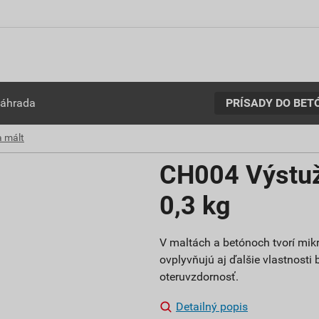
PRÍSADY DO BET
záhrada
a mált
CH004 Výstuž
0,3 kg
V maltách a betónoch tvorí mik
ovplyvňujú aj ďalšie vlastnosti
oteruvzdornosť.
Detailný popis