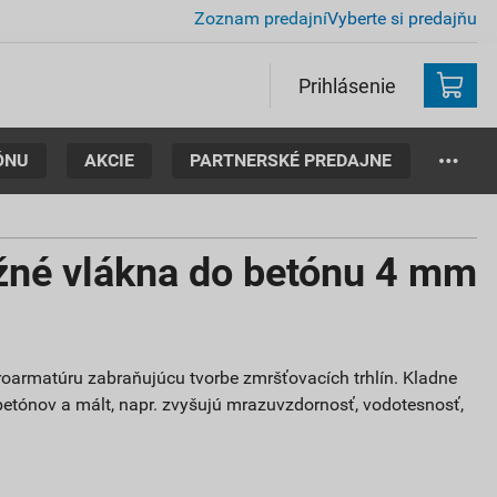
Zoznam predajní
Vyberte si predajňu
Prihlásenie
ÓNU
AKCIE
PARTNERSKÉ PREDAJNE
né vlákna do betónu 4 mm
roarmatúru zabraňujúcu tvorbe zmršťovacích trhlín. Kladne
 betónov a mált, napr. zvyšujú mrazuvzdornosť, vodotesnosť,