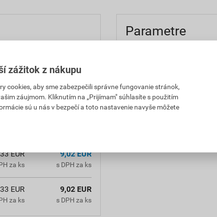
Parametre
 4 mm. V maltách a
balenie
acích trhlín. Prídavkom
ší zážitok z nákupu
spotreba
u o 6 – 15 % • zvýšenie
 cookies, aby sme zabezpečili správne fungovanie stránok,
vnosti o 200 – 250 %"
 vašim záujmom. Kliknutím na „Prijímam" súhlasíte s použitím
formácie sú u nás v bezpečí a toto nastavenie navyše môžete
použitie
,33 EUR
9,02 EUR
PH za ks
s DPH za ks
,33 EUR
9,02 EUR
PH za ks
s DPH za ks