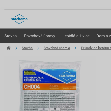
Stavba
Povrchové úpravy
Lepidlá a živice
Dom a 
Stavba
Stavebná chémia
Prísady do betónu 