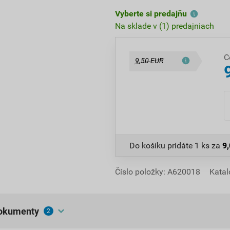
Vyberte si predajňu
Na sklade v (1) predajniach
C
9,50 EUR
Do košíku pridáte
1 ks
za
9
Číslo položky:
A620018
Katal
dokumenty
2