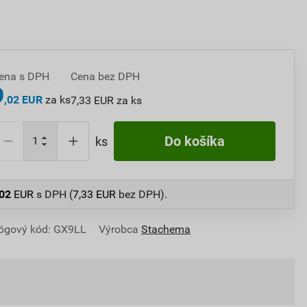
ena s DPH
Cena bez DPH
9
,02 EUR
za ks
7,33 EUR za ks
Do košíka
ks
,02
EUR
s DPH (
7,33
EUR
bez DPH).
ógový kód: GX9LL
Výrobca
Stachema