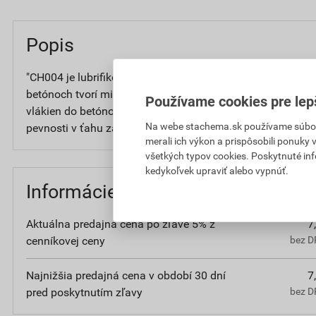
Popis
"CH004 je lubrifikované polypropylénové vlákno s dĺžkou
betónoch tvorí mikroarmatúru zabraňujúcu tvorbe zmršťov
Používame cookies pre lep
vlákien do betónov dosiahneme: • zvýšenie pevnosti v tlak
Na webe stachema.sk používame súbory
pevnosti v ťahu za ohybu o 6 – 13 % • zvýšenie rázovej pe
merali ich výkon a prispôsobili ponuky
všetkých typov cookies. Poskytnuté in
kedykoľvek upraviť alebo vypnúť.
Informácie o cene
Aktuálna predajná cena po zľave 5% z
7
cenníkovej ceny
bez D
Najnižšia predajná cena v období 30 dní
7
pred poskytnutím zľavy
bez D