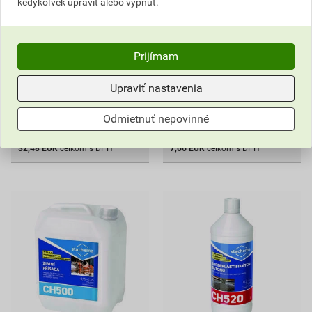
kedykoľvek upraviť alebo vypnúť.
32
7
,48
EUR
,66
EUR
cena za ks s DPH
cena za ks s DPH
Vyberte si predajňu
Vyberte si predajňu
Prijímam
Na sklade v (1) predajniach
Na sklade v (1) predajniach
Upraviť nastavenia
ks
ks
Odmietnuť nepovinné
Do košíka
Do košíka
32,48
EUR
celkom s DPH
7,66
EUR
celkom s DPH