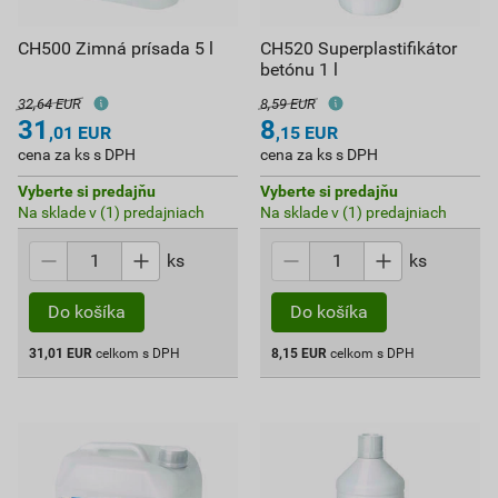
CH500 Zimná prísada 5 l
CH520 Superplastifikátor
betónu 1 l
32,64 EUR
8,59 EUR
31
8
,01
EUR
,15
EUR
cena za ks s DPH
cena za ks s DPH
Vyberte si predajňu
Vyberte si predajňu
Na sklade v (1) predajniach
Na sklade v (1) predajniach
ks
ks
Do košíka
Do košíka
31,01
EUR
celkom s DPH
8,15
EUR
celkom s DPH