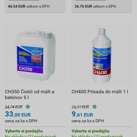
46,54
EUR
celkom s DPH
36,76
EUR
celkom s DPH
CH350 Čistič od mált a
CH400 Prísada do mált 1 l
betónov 5 l
34,74 EUR
10,11 EUR
33
9
,00
EUR
,61
EUR
cena za ks s DPH
cena za ks s DPH
Vyberte si predajňu
Vyberte si predajňu
Na sklade v (1) predajniach
Na sklade v (1) predajniach