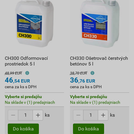
CH300 Odformovací
CH330 Ošetrovač čerstvých
prostriedok 5 l
betónov 5 l
48,99 EUR
38,70 EUR
46
36
,54
EUR
,76
EUR
cena za ks s DPH
cena za ks s DPH
Vyberte si predajňu
Vyberte si predajňu
Na sklade v (1) predajniach
Na sklade v (1) predajniach
ks
ks
Do košíka
Do košíka