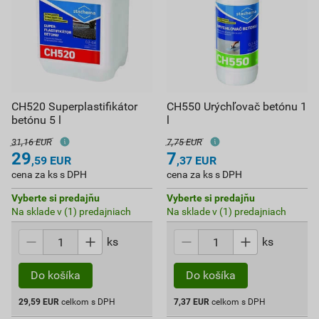
CH520 Superplastifikátor
CH550 Urýchľovač betónu 1
betónu 5 l
l
31,16 EUR
7,75 EUR
29
7
,59
EUR
,37
EUR
cena za ks s DPH
cena za ks s DPH
Vyberte si predajňu
Vyberte si predajňu
Na sklade v (1) predajniach
Na sklade v (1) predajniach
ks
ks
Do košíka
Do košíka
29,59
EUR
celkom s DPH
7,37
EUR
celkom s DPH