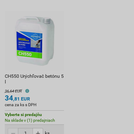
CH550 Urýchľovač betónu 5
l
36,64 EUR
34
,81
EUR
cena za ks s DPH
Vyberte si predajňu
Na sklade v (1) predajniach
ks