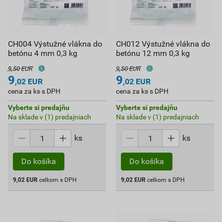
CH004 Výstužné vlákna do
CH012 Výstužné vlákna do
betónu 4 mm 0,3 kg
betónu 12 mm 0,3 kg
9,50 EUR
9,50 EUR
9
9
,02
EUR
,02
EUR
cena za ks s DPH
cena za ks s DPH
Vyberte si predajňu
Vyberte si predajňu
Na sklade v (1) predajniach
Na sklade v (1) predajniach
ks
ks
Do košíka
Do košíka
9,02
EUR
celkom s DPH
9,02
EUR
celkom s DPH