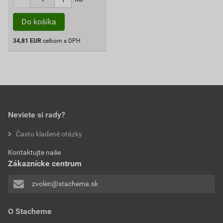
Do košíka
34,81
EUR
celkom s DPH
Neviete si rady?
Často kladené otázky
Kontaktujte naše
Zákaznícke centrum
zvolen@stachema.sk
O Stacheme