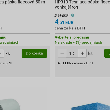
a páska fleecová 50 m
HP310 Tesniaca páska flee
vonkajší roh
5,31 EUR
4
,51
EUR
PH
cena za ks s DPH
ajňu
Vyberte si predajňu
 predajniach
Na sklade v (1) predajniach
ks
ks
Do košíka
om s DPH
4,51
EUR
celkom s DPH