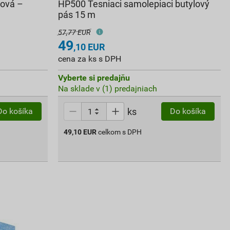
cová –
HP500 Tesniaci samolepiaci butylový
pás 15 m
57,77 EUR
49
,10
EUR
cena za ks s DPH
Vyberte si predajňu
Na sklade v (1) predajniach
ks
Do košíka
Do košíka
49,10
EUR
celkom s DPH