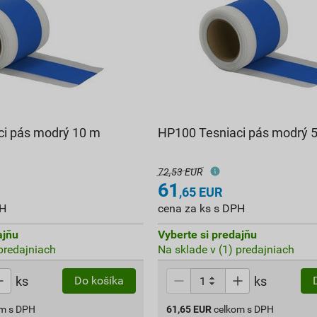
ci pás modrý 10 m
HP100 Tesniaci pás modrý 
72,53 EUR
61
,65
EUR
PH
cena za ks s DPH
ajňu
Vyberte si predajňu
 predajniach
Na sklade v (1) predajniach
ks
ks
Do košíka
om s DPH
61,65
EUR
celkom s DPH