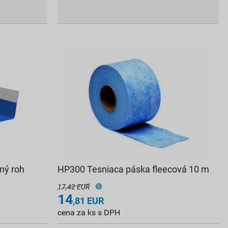
ný roh
HP300 Tesniaca páska fleecová 10 m
17,42 EUR
14
,81
EUR
cena za ks s DPH