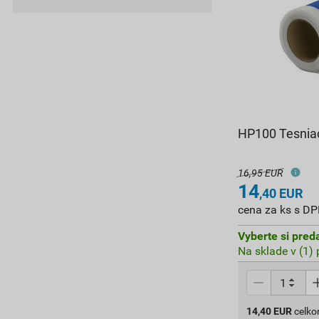
HP100 Tesnia
16,95 EUR
14
,40
EUR
cena za ks s D
Vyberte si pred
Na sklade v (1)
14,40
EUR
celk