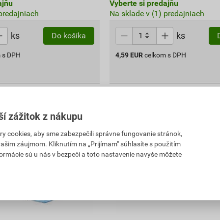
ajňu
Vyberte si predajňu
 predajniach
Na sklade v (1) predajniach
ks
ks
Do košíka
 s DPH
4,59
EUR
celkom s DPH
ší zážitok z nákupu
 cookies, aby sme zabezpečili správne fungovanie stránok,
 vašim záujmom. Kliknutím na „Prijímam" súhlasíte s použitím
formácie sú u nás v bezpečí a toto nastavenie navyše môžete