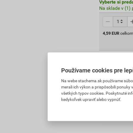
Vyberte si pred
Na sklade v (1)
4,59
EUR
celkom
Používame cookies pre lep
Na webe stachema.sk používame súbory
merali ich výkon a prispôsobili ponuky
všetkých typov cookies. Poskytnuté in
kedykoľvek upraviť alebo vypnúť.