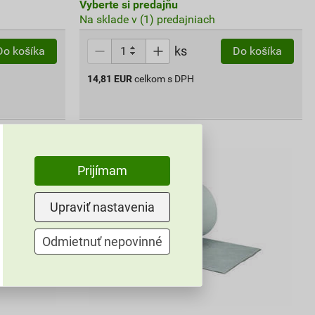
Vyberte si predajňu
Na sklade v (1) predajniach
ks
Do košíka
Do košíka
14,81
EUR
celkom s DPH
Prijímam
Upraviť nastavenia
Odmietnuť nepovinné