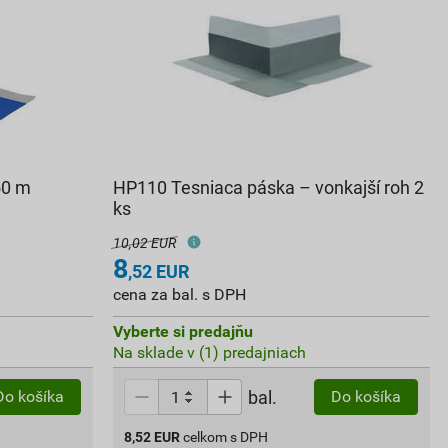
50 m
HP110 Tesniaca páska – vonkajší roh 2
ks
10,02 EUR
8
,52
EUR
cena za bal. s DPH
Vyberte si predajňu
Na sklade v (1) predajniach
bal.
Do košíka
Do košíka
8,52
EUR
celkom s DPH