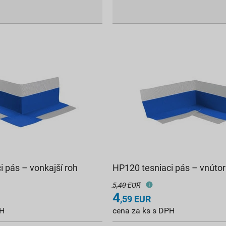
 pás – vonkajší roh
HP120 tesniaci pás – vnútor
5,40 EUR
4
,59
EUR
PH
cena za ks s DPH