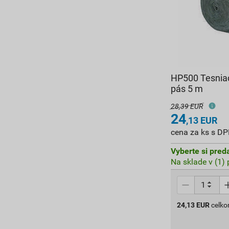
HP500 Tesniac
pás 5 m
28,39 EUR
24
,13
EUR
cena za ks s D
Vyberte si pred
Na sklade v (1)
24,13
EUR
celk