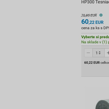
HP300 Tesniac
70,85 EUR
60
,22
EUR
cena za ks s D
Vyberte si pred
Na sklade v (1)
60,22
EUR
celk