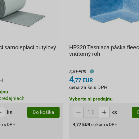
i samolepiaci butylový
HP320 Tesniaca páska flee
vnútorný roh
5,61 EUR
4
,77
EUR
PH
cena za ks s DPH
ajňu
 predajniach
Vyberte si predajňu
ks
ks
Do košíka
om s DPH
4,77
EUR
celkom s DPH