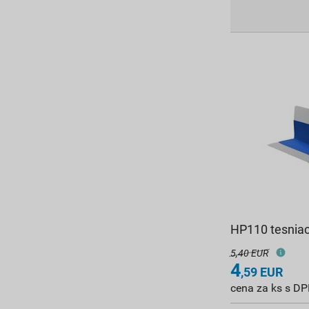
HP110 tesniaci
5,40 EUR
4
,59
EUR
cena za ks s D