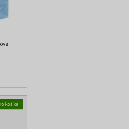
cová –
Do košíka