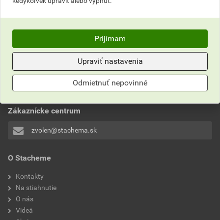
kedykoľvek upraviť alebo vypnúť.
Prijímam
Upraviť nastavenia
Neviete si rady?
Často kladené otázky
Odmietnuť nepovinné
Kontaktujte naše
Zákaznícke centrum
zvolen@stachema.sk
O Stacheme
Kontakty
Na stiahnutie
O nás
Videá