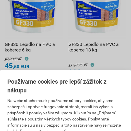
GF330 Lepidlo na PVC a
GF330 Lepidlo na PVC a
koberce 6 kg
koberce 18 kg
47,90 EUR
45
116,85 EUR
,50
EUR
111
cena za ks s DPH
,01
EUR
cena za ks s DPH
Používame cookies pre lepší zážitok z
Vyberte si predajňu
Na sklade v (1) predajniach
Vyberte si predajňu
nákupu
ks
ks
Na webe stachema.sk používame súbory cookies, aby sme
zabezpečili správne fungovanie stránok, merali ich výkon a
prispôsobili ponuky vašim záujmom. Kliknutím na „Prijímam"
Do košíka
Do košíka
súhlasíte s použitím všetkých typov cookies. Poskytnuté
45,50
EUR
celkom s DPH
111,01
EUR
celkom s DPH
informácie sú u nás v bezpečí a toto nastavenie navyše môžete